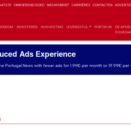
AATSTE
ONROEREND GOED
NIEUWSBRIEF
CARRIÈRES
CONTACTEN
ADVERTE
GENDOM
INVESTEREN
HUISVESTING
LEVENSSTIJL
PORTWIJN
DE AFDE
DUURZAA
uced Ads Experience
e Portugal News with fewer ads for 1.99€ per month or 19.99€ per 
l