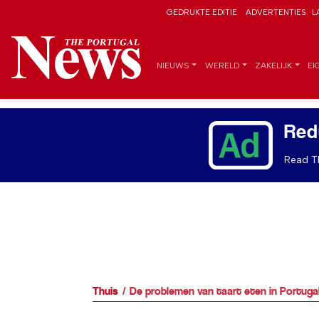
GEDRUKTE EDITIE
ADVERTENTIES
L
NIEUWS
WERELD
ZAKELIJK
EI
Red
Read Th
Thuis
De problemen van taart eten in Portuga