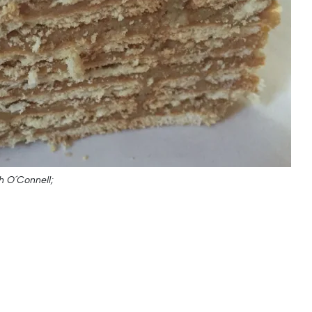
ch O´Connell;