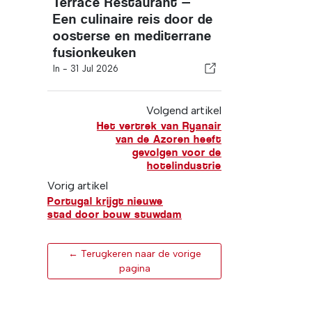
Terrace Restaurant —
Een culinaire reis door de
oosterse en mediterrane
fusionkeuken
In -
31 Jul 2026
Volgend artikel
Het vertrek van Ryanair
van de Azoren heeft
gevolgen voor de
hotelindustrie
Vorig artikel
Portugal krijgt nieuwe
stad door bouw stuwdam
← Terugkeren naar de vorige
pagina