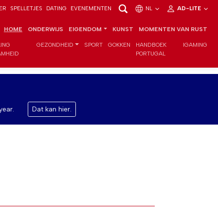
ER
SPELLETJES
DATING
EVENEMENTEN
NL
AD-LITE
HOME
ONDERWIJS
EIGENDOM
KUNST
MOMENTEN VAN RUST
LING
GEZONDHEID
SPORT
GOKKEN
HANDBOEK
IGAMING
MHEID
PORTUGAL
year.
Dat kan hier.