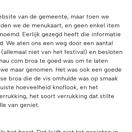
website van de gemeente, maar toen we
rden we de menukaart, en geen enkel item
enoemd. Eerlijk gezegd heeft die informatie
d. We aten ons een weg door een aantal
(allemaal niet van het festival) en besloten
hau com broa te goed was om te laten
n we maar genomen. Het was ook een goede
erse broa die de vis omhulde was op smaak
uiste hoeveelheid knoflook, en het
errukking, het soort verrukking dat stilte
olle van geniet.
ls het hoort. Dat leidt niet tot genieten in