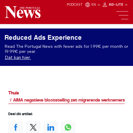
PODCAST
EN
AD-LITE
Reduced Ads Experience
Read The Portugal News with fewer ads for 1.99€ per month or
19.99€ per year.
Dat kan hier.
Thuis
AIMA negatieve blootstelling zet migrerende werknemers ond
Deel dit artikel: