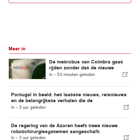
Meer in
De metrobus van Coimbra gaat
rijden zonder dat de nieuwe
functie is voltooid
In -
53 minuten geleden
Portugal in beeld: het laatste nieuws, reisnieuws
en de belangrijkste verhalen die de
krantenkoppen halen
In -
3 uur geleden
De regering van de Azoren heeft twee nieuwe
robotchirurgiesystemen aangeschaft
In -
3 uur geleden