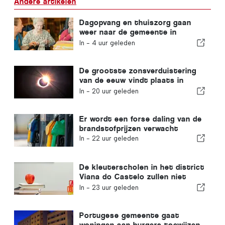
Andere artikelen
Dagopvang en thuiszorg gaan
weer naar de gemeente in
Portugal
In -
4 uur geleden
De grootste zonsverduistering
van de eeuw vindt plaats in
Portugal
In -
20 uur geleden
Er wordt een forse daling van de
brandstofprijzen verwacht
In -
22 uur geleden
De kleuterscholen in het district
Viana do Castelo zullen niet
sluiten
In -
23 uur geleden
Portugese gemeente gaat
woningen aan burgers toewijzen