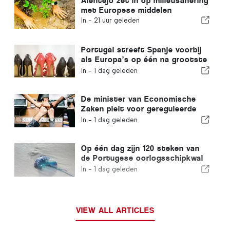
Alentejo zet in op milieusanering
met Europese middelen
In -
21 uur geleden
Portugal streeft Spanje voorbij
als Europa’s op één na grootste
schoenenproducent
In -
1 dag geleden
De minister van Economische
Zaken pleit voor gereguleerde
integratie en garandeert een
In -
1 dag geleden
versneld traject voor
immigranten
Op één dag zijn 120 steken van
de Portugese oorlogsschipkwal
geregistreerd
In -
1 dag geleden
VIEW ALL ARTICLES