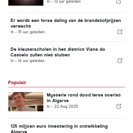
Portugal
In -
13 uur geleden
Er wordt een forse daling van de brandstofprijzen
verwacht
In -
15 uur geleden
De kleuterscholen in het district Viana do
Castelo zullen niet sluiten
In -
16 uur geleden
Populair
Mysterie rond dood Ierse toerist
in Algarve
In -
22 Aug 2025
125 miljoen euro investering in ontwikkeling
Algarve