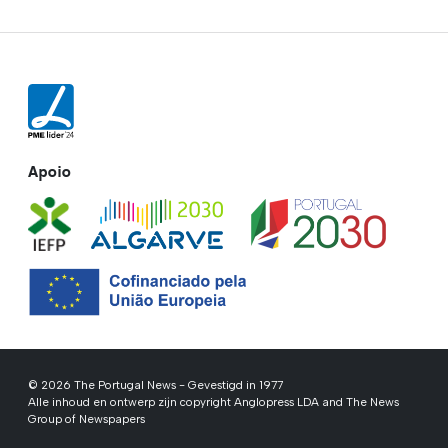
Apoio
© 2026 The Portugal News - Gevestigd in 1977
Alle inhoud en ontwerp zijn copyright Anglopress LDA and The News
Group of Newspapers