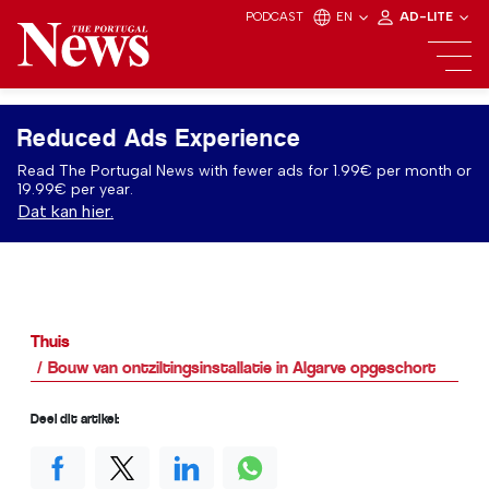
PODCAST
EN
AD-LITE
Reduced Ads Experience
Read The Portugal News with fewer ads for 1.99€ per month or
19.99€ per year.
Dat kan hier.
Thuis
Bouw van ontziltingsinstallatie in Algarve opgeschort
Deel dit artikel: