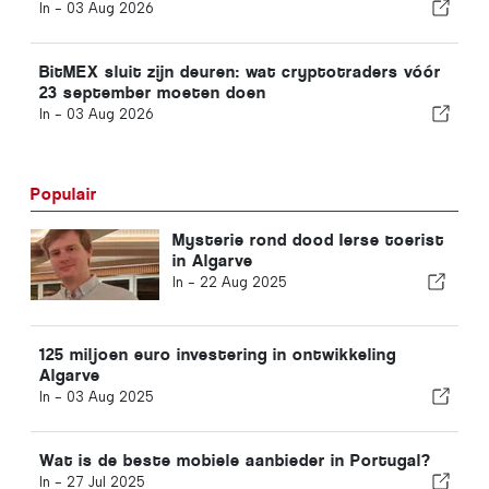
kunnen inluiden – Meer over Chainlink en de koers
In -
03 Aug 2026
van ADA
BitMEX sluit zijn deuren: wat cryptotraders vóór
23 september moeten doen
In -
03 Aug 2026
Populair
Mysterie rond dood Ierse toerist
in Algarve
In -
22 Aug 2025
125 miljoen euro investering in ontwikkeling
Algarve
In -
03 Aug 2025
Wat is de beste mobiele aanbieder in Portugal?
In -
27 Jul 2025