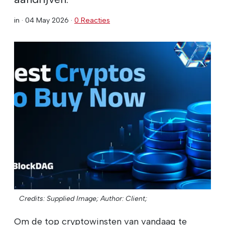
in ·
04 May 2026
·
0 Reacties
Credits: Supplied Image;
Author: Client;
Om de top cryptowinsten van vandaag te