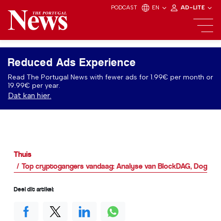
PODCAST
EN
AD-LITE
Reduced Ads Experience
Read The Portugal News with fewer ads for 1.99€ per month or
19.99€ per year.
Dat kan hier.
Thuis
Top cryptogangers vandaag: Analyse van BlockDAG, Dogecoi
Deel dit artikel: