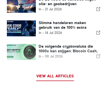
olie- en gasbedrijven
opgeschort. Hoe kun je via EX
In -
21 Jul 2026
DeFi-mining dagelijks 7.000 dollar
aan energie-inkomsten
verdienen?
Slimme handelaren maken
gebruik van de 100% extra
muntbonus van BlockDAG,
In -
14 Jul 2026
terwijl DeXe Crypto met 22,61%
stijgt en de XRP-koers het
moeilijk heeft
De volgende cryptovaluta die
1000x kan stijgen: Bitcoin Cash,
Hedera, Litecoin en de
In -
08 Jul 2026
voorverkoop van Stargate LLM,
speciaal ontwikkeld voor AI-
agenten
VIEW ALL ARTICLES