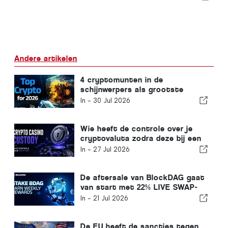
Andere artikelen
4 cryptomunten in de
schijnwerpers als grootste
stijgers: BlockDAG, Kaspa,
In -
30 Jul 2026
Monero en Litecoin
Wie heeft de controle over je
cryptovaluta zodra deze bij een
online casino terechtkomt?
In -
27 Jul 2026
De aftersale van BlockDAG gaat
van start met 22% LIVE SWAP-
korting, terwijl Hyperliquid
In -
21 Jul 2026
terugvalt en de koers van
Cardano afvlakt
De EU heeft de sancties tegen