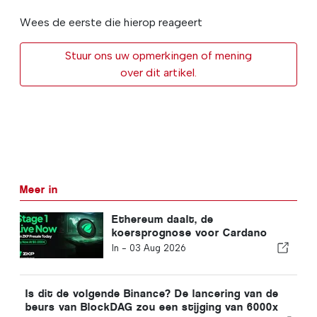
Wees de eerste die hierop reageert
Stuur ons uw opmerkingen of mening
over dit artikel.
Meer in
Ethereum daalt, de
koersprognose voor Cardano
wordt bearish, maar de ZKP-
In -
03 Aug 2026
presale haalt 2,23 miljoen dollar
terwijl handelaren op jacht zijn
naar een potentieel rendement
Is dit de volgende Binance? De lancering van de
van 100x!
beurs van BlockDAG zou een stijging van 6000x