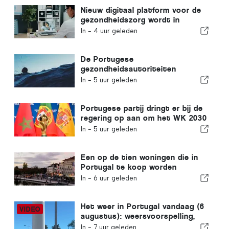
Nieuw digitaal platform voor de
gezondheidszorg wordt in
Portugal gelanceerd
In -
4 uur geleden
De Portugese
gezondheidsautoriteiten
waarschuwen voor de gevaren
In -
5 uur geleden
van verdrinking
Portugese partij dringt er bij de
regering op aan om het WK 2030
in Marokko te heroverwegen
In -
5 uur geleden
vanwege de crisis rond Ceuta
Een op de tien woningen die in
Portugal te koop worden
aangeboden, wordt binnen een
In -
6 uur geleden
week verkocht
Het weer in Portugal vandaag (6
augustus): weersvoorspelling,
temperaturen en wat je kunt
In -
7 uur geleden