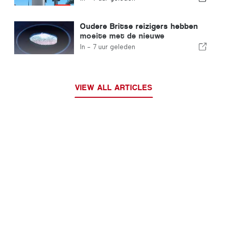
verwachten
Oudere Britse reizigers hebben
moeite met de nieuwe
vingerafdrukcontroles van de
In -
7 uur geleden
Europese Unie
VIEW ALL ARTICLES