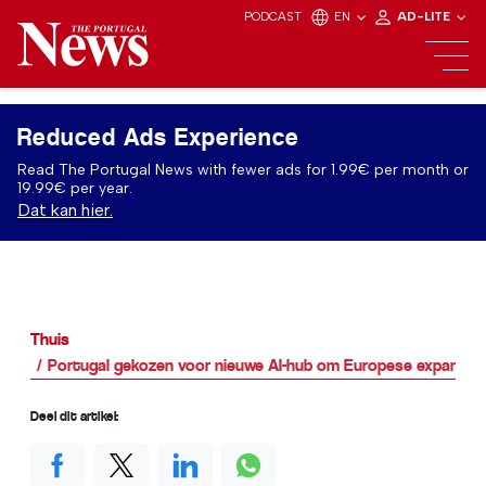
PODCAST
EN
AD-LITE
Reduced Ads Experience
Read The Portugal News with fewer ads for 1.99€ per month or
19.99€ per year.
Dat kan hier.
Thuis
Portugal gekozen voor nieuwe AI-hub om Europese expansie 
Deel dit artikel: