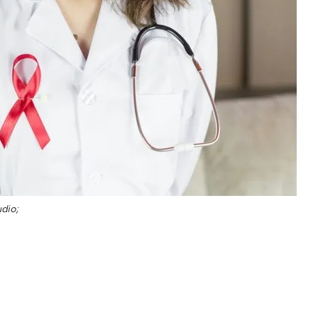
udio;