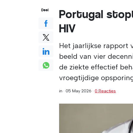
Portugal stop
Deel
HIV
Het jaarlijkse rapport
beeld van vier decenni
de ziekte effectief be
vroegtijdige opsporin
in ·
05 May 2026
·
0 Reacties