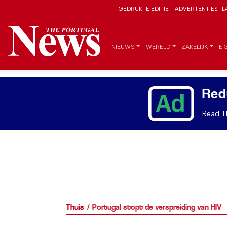
GEDRUKTE EDITIE
ADVERTENTIES
L
NIEUWS
WERELD
ZAKELIJK
EI
Red
Read Th
Thuis
Portugal stopt de verspreiding van HIV