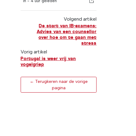
In -
4 uur geleden
Volgend artikel
De start van IB-examens:
Advies van een counsellor
over hoe om te gaan met
stress
Vorig artikel
Portugal is weer vrij van
vogelgriep
← Terugkeren naar de vorige
pagina