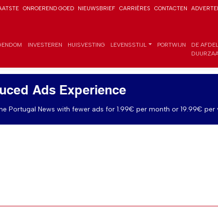
AATSTE
ONROEREND GOED
NIEUWSBRIEF
CARRIÈRES
CONTACTEN
ADVERTE
GENDOM
INVESTEREN
HUISVESTING
LEVENSSTIJL
PORTWIJN
DE AFDE
DUURZAA
uced Ads Experience
e Portugal News with fewer ads for 1.99€ per month or 19.99€ per 