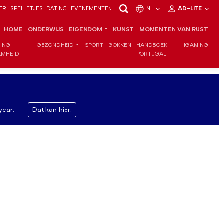
ER
SPELLETJES
DATING
EVENEMENTEN
NL
AD-LITE
HOME
ONDERWIJS
EIGENDOM
KUNST
MOMENTEN VAN RUST
LING
GEZONDHEID
SPORT
GOKKEN
HANDBOEK
IGAMING
MHEID
PORTUGAL
year.
Dat kan hier.