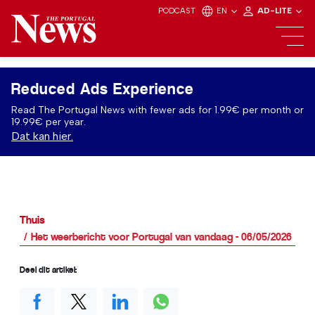
PODCAST
EN
AD-LITE
Reduced Ads Experience
Read The Portugal News with fewer ads for 1.99€ per month or
19.99€ per year.
Dat kan hier.
Thuis
Het weerbericht voor Portugal van vandaag - 06/05/2026
Deel dit artikel: