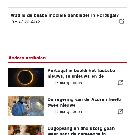
Wat is de beste mobiele aanbieder in Portugal?
In -
27 Jul 2025
Andere artikelen
Portugal in beeld: het laatste
nieuws, reisnieuws en de
belangrijkste verhalen die de
In -
18 uur geleden
krantenkoppen halen
De regering van de Azoren heeft
twee nieuwe
robotchirurgiesystemen
In -
19 uur geleden
aangeschaft
Dagopvang en thuiszorg gaan
weer naar de gemeente in