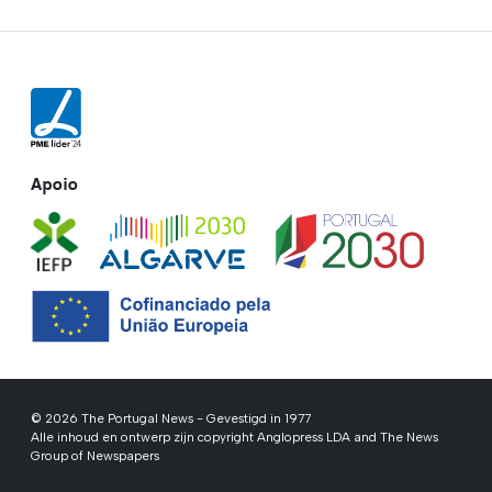
Apoio
© 2026 The Portugal News - Gevestigd in 1977
Alle inhoud en ontwerp zijn copyright Anglopress LDA and The News
Group of Newspapers