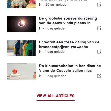
Portugal
In -
20 uur geleden
De grootste zonsverduistering
van de eeuw vindt plaats in
Portugal
In -
1 dag geleden
Er wordt een forse daling van de
brandstofprijzen verwacht
In -
1 dag geleden
De kleuterscholen in het district
Viana do Castelo zullen niet
sluiten
In -
1 dag geleden
VIEW ALL ARTICLES