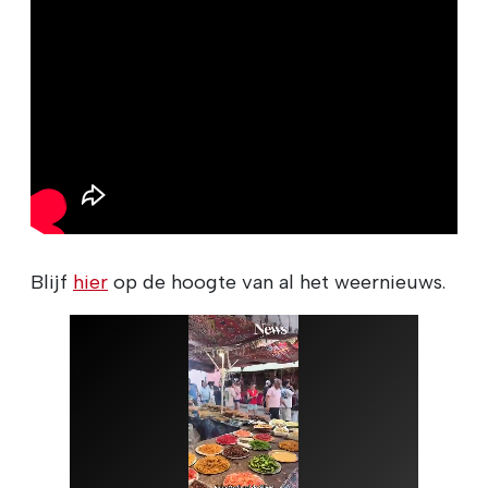
Blijf
hier
op de hoogte van al het weernieuws.