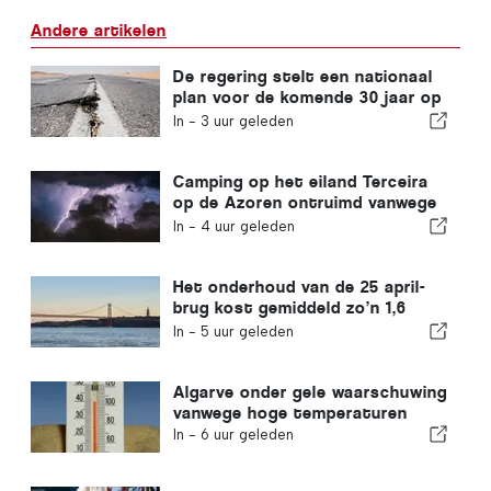
Andere artikelen
De regering stelt een nationaal
plan voor de komende 30 jaar op
om de weerbaarheid van
In -
3 uur geleden
Portugal tegen zware
aardbevingen te vergroten
Camping op het eiland Terceira
op de Azoren ontruimd vanwege
storm
In -
4 uur geleden
Het onderhoud van de 25 april-
brug kost gemiddeld zo’n 1,6
miljoen euro per jaar
In -
5 uur geleden
Algarve onder gele waarschuwing
vanwege hoge temperaturen
In -
6 uur geleden