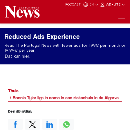
PODCAST
EN
AD-LITE
Reduced Ads Experience
Read The Portugal News with fewer ads for 1.99€ per month or
19.99€ per year.
Dat kan hier.
Thuis
Bonnie Tyler ligt in coma in een ziekenhuis in de Algarve
Deel dit artikel: