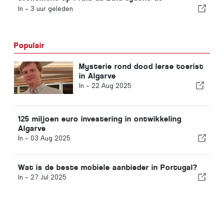
zonsverduistering in Portugal
In -
3 uur geleden
Populair
Mysterie rond dood Ierse toerist
in Algarve
In -
22 Aug 2025
125 miljoen euro investering in ontwikkeling
Algarve
In -
03 Aug 2025
Wat is de beste mobiele aanbieder in Portugal?
In -
27 Jul 2025