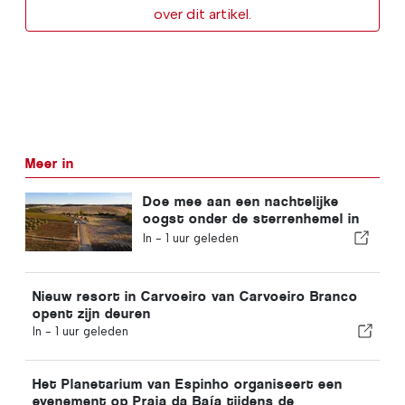
over dit artikel.
Meer in
Doe mee aan een nachtelijke
oogst onder de sterrenhemel in
de Alentejo
In -
1 uur geleden
Nieuw resort in Carvoeiro van Carvoeiro Branco
opent zijn deuren
In -
1 uur geleden
Het Planetarium van Espinho organiseert een
evenement op Praia da Baía tijdens de