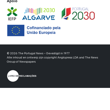
Apoio
© 2026 The Portugal News - Gevestigd in 1977
Alle inhoud en ontwerp zijn copyright Anglopress LDA and The News
Group of Newspapers