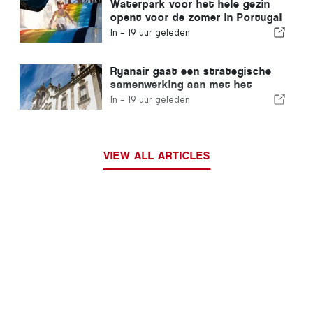
Waterpark voor het hele gezin
opent voor de zomer in Portugal
met kaartjes van € 2
In -
19 uur geleden
Ryanair gaat een strategische
samenwerking aan met het
Instituto Piaget de Viseu voor
In -
19 uur geleden
opleidingen in de
luchtvaartsector in Portugal
VIEW ALL ARTICLES