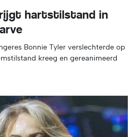
rijgt hartstilstand in
garve
geres Bonnie Tyler verslechterde op
emstilstand kreeg en gereanimeerd