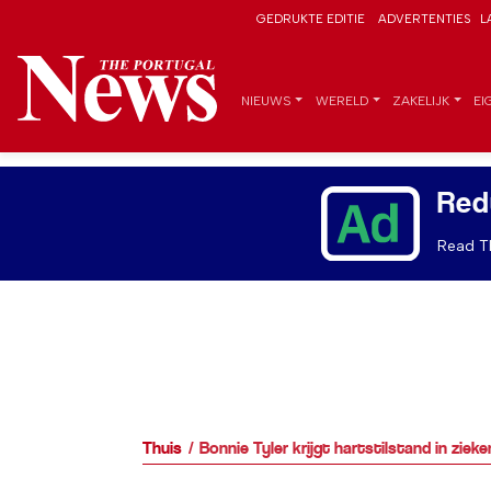
GEDRUKTE EDITIE
ADVERTENTIES
L
NIEUWS
WERELD
ZAKELIJK
EI
Red
Read Th
Thuis
Bonnie Tyler krijgt hartstilstand in ziek