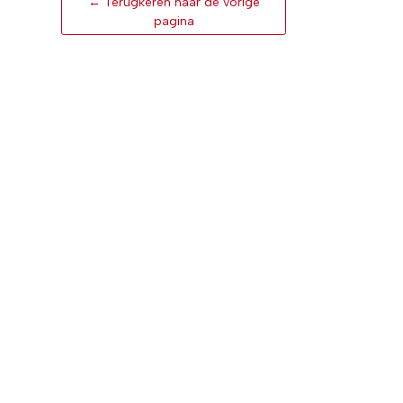
← Terugkeren naar de vorige
pagina