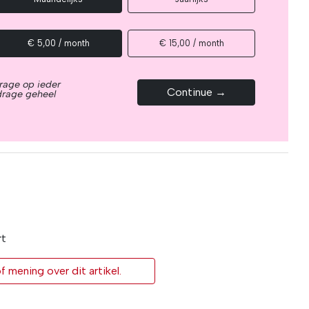
€ 5,00 / month
€ 15,00 / month
rage op ieder
Continue →
drage geheel
rt
 mening over dit artikel.