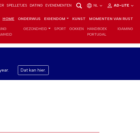
ER
SPELLETJES
DATING
EVENEMENTEN
NL
AD-LITE
HOME
ONDERWIJS
EIGENDOM
KUNST
MOMENTEN VAN RUST
LING
GEZONDHEID
SPORT
GOKKEN
HANDBOEK
IGAMING
MHEID
PORTUGAL
year.
Dat kan hier.