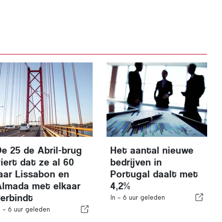
De 25 de Abril-brug
Het aantal nieuwe
iert dat ze al 60
bedrijven in
jaar Lissabon en
Portugal daalt met
Almada met elkaar
4,2%
verbindt
In -
6 uur geleden
n -
6 uur geleden