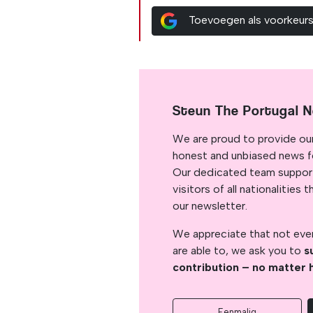
Toevoegen als voorkeur
Steun The Portugal 
We are proud to provide ou
honest and unbiased news for
Our dedicated team support
visitors of all nationalitie
our newsletter.
We appreciate that not ever
are able to, we ask you to
s
contribution – no matter 
Eenmalig