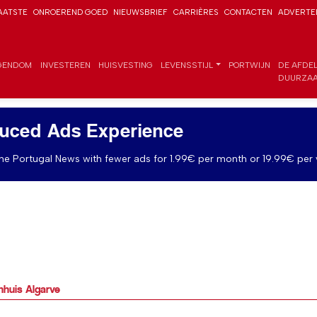
AATSTE
ONROEREND GOED
NIEUWSBRIEF
CARRIÈRES
CONTACTEN
ADVERTE
GENDOM
INVESTEREN
HUISVESTING
LEVENSSTIJL
PORTWIJN
DE AFDE
DUURZAA
uced Ads Experience
e Portugal News with fewer ads for 1.99€ per month or 19.99€ per 
enhuis Algarve