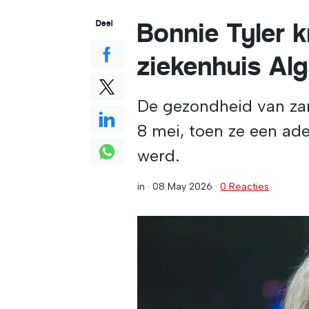
Bonnie Tyler k
Deel
ziekenhuis Al
De gezondheid van zan
8 mei, toen ze een ad
werd.
in ·
08 May 2026
·
0 Reacties