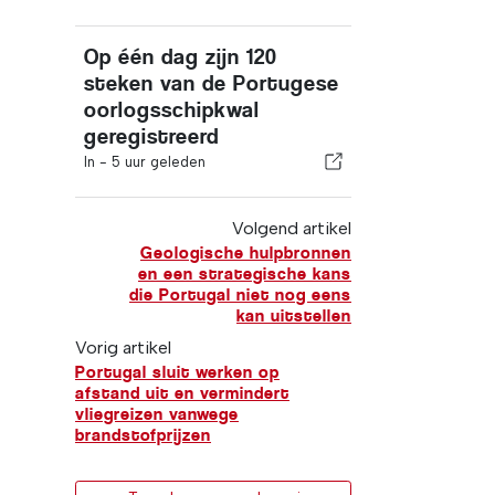
Op één dag zijn 120
steken van de Portugese
oorlogsschipkwal
geregistreerd
In -
5 uur geleden
Volgend artikel
Geologische hulpbronnen
en een strategische kans
die Portugal niet nog eens
kan uitstellen
Vorig artikel
Portugal sluit werken op
afstand uit en vermindert
vliegreizen vanwege
brandstofprijzen