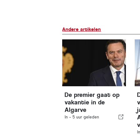
Andere artikelen
De premier gaat op
vakantie in de
v
Algarve
In -
5 uur geleden
I