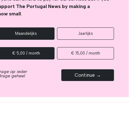
upport The Portugal News by making a
how small
.
Maandelijks
Jaarlijks
€ 5,00 / month
€ 15,00 / month
rage op ieder
Continue →
drage geheel