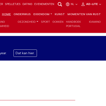
ER
SPELLETJES
DATING
EVENEMENTEN
NL
AD-LITE
HOME
ONDERWIJS
EIGENDOM
KUNST
MOMENTEN VAN RUST
LING
GEZONDHEID
SPORT
GOKKEN
HANDBOEK
IGAMING
MHEID
PORTUGAL
year.
Dat kan hier.