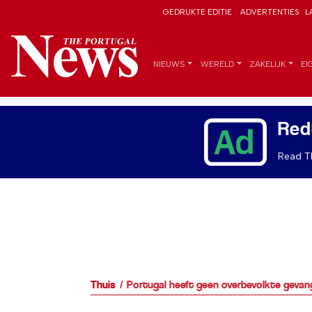
GEDRUKTE EDITIE
ADVERTENTIES
L
NIEUWS
WERELD
ZAKELIJK
EI
Red
Read Th
Thuis
Portugal heeft geen overbevolkte gevan