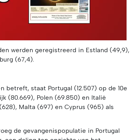
en werden geregistreerd in Estland (49,9),
burg (67,4).
 betreft, staat Portugal (12.507) op de 10e
jk (80.669), Polen (69.850) en Italië
628), Malta (697) en Cyprus (965) als
roeg de gevangenispopulatie in Portugal
ar, een daling ten opzichte van het