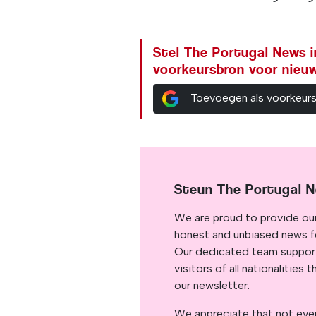
Stel The Portugal News i
voorkeursbron voor nieu
Toevoegen als voorkeur
Steun The Portugal 
We are proud to provide ou
honest and unbiased news for
Our dedicated team support
visitors of all nationalitie
our newsletter.
We appreciate that not ever