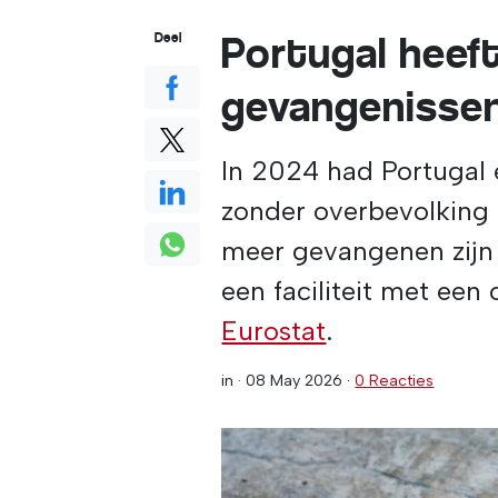
Portugal heef
Deel
gevangenisse
In 2024 had Portugal 
zonder overbevolking 
meer gevangenen zijn 
een faciliteit met een
Eurostat
.
in ·
08 May 2026
·
0 Reacties