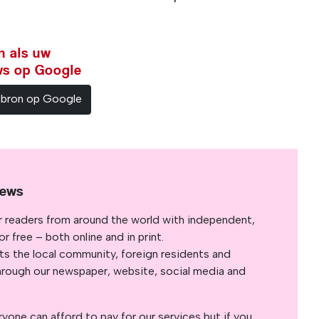
n als uw
ws op Google
sbron op Google
News
r readers from around the world with independent,
 free – both online and in print.
s the local community, foreign residents and
s through our newspaper, website, social media and
yone can afford to pay for our services but if you