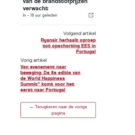
van de brandstofprijzen
verwacht
In -
18 uur geleden
Volgend artikel
Ryanair herhaalt oproep
tot opschorting EES in
Portugal
Vorig artikel
Van evenement naar
beweging: De 8e editie van
de World Happiness
Summit® komt voor het
eerst naar Portugal
← Terugkeren naar de vorige
pagina