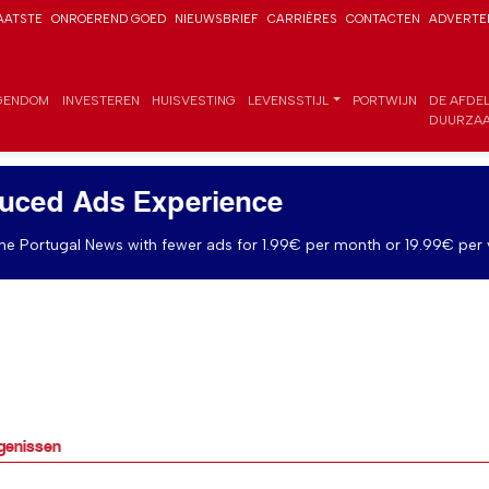
AATSTE
ONROEREND GOED
NIEUWSBRIEF
CARRIÈRES
CONTACTEN
ADVERTE
GENDOM
INVESTEREN
HUISVESTING
LEVENSSTIJL
PORTWIJN
DE AFDE
DUURZAA
uced Ads Experience
e Portugal News with fewer ads for 1.99€ per month or 19.99€ per 
genissen