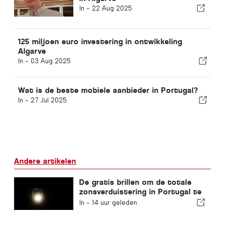
In -
22 Aug 2025
125 miljoen euro investering in ontwikkeling
Algarve
In -
03 Aug 2025
Wat is de beste mobiele aanbieder in Portugal?
In -
27 Jul 2025
Andere artikelen
De gratis brillen om de totale
zonsverduistering in Portugal te
bekijken zijn op
In -
14 uur geleden