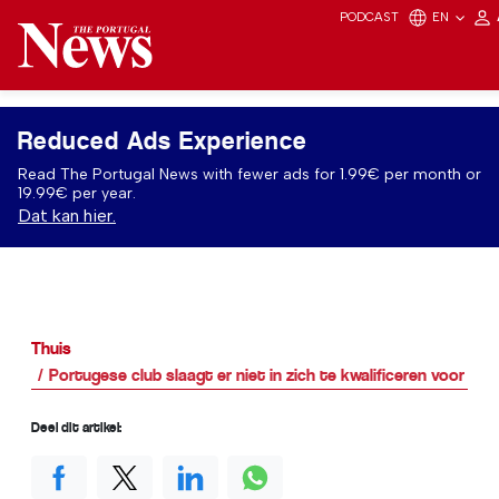
PODCAST
EN
Reduced Ads Experience
Read The Portugal News with fewer ads for 1.99€ per month or
19.99€ per year.
Dat kan hier.
Thuis
Portugese club slaagt er niet in zich te kwalificeren voor Eur
Deel dit artikel: