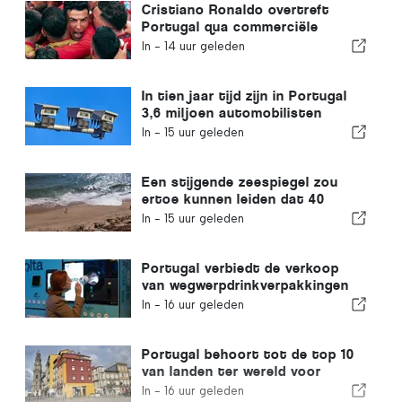
Cristiano Ronaldo overtreft
Portugal qua commerciële
waarde
In -
14 uur geleden
In tien jaar tijd zijn in Portugal
3,6 miljoen automobilisten
betrapt op te hard rijden
In -
15 uur geleden
Een stijgende zeespiegel zou
ertoe kunnen leiden dat 40
procent van de stranden in
In -
15 uur geleden
Portugal verdwijnt
Portugal verbiedt de verkoop
van wegwerpdrinkverpakkingen
zonder Volta-label
In -
16 uur geleden
Portugal behoort tot de top 10
van landen ter wereld voor
expats
In -
16 uur geleden