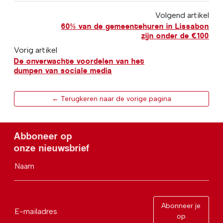
Volgend artikel
60% van de gemeentehuren in Lissabon
zijn onder de €100
Vorig artikel
De onverwachte voordelen van het
dumpen van sociale media
← Terugkeren naar de vorige pagina
Abboneer op
onze nieuwsbrief
Naam
Abonneer je
E-mailadres
op