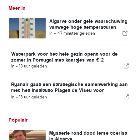
Meer in
Algarve onder gele waarschuwing
vanwege hoge temperaturen
In -
47 minuten geleden
Waterpark voor het hele gezin opent voor de
zomer in Portugal met kaartjes van € 2
In -
13 uur geleden
Ryanair gaat een strategische samenwerking aan
met het Instituto Piaget de Viseu voor
opleidingen in de luchtvaartsector in Portugal
In -
13 uur geleden
Populair
Mysterie rond dood Ierse toerist
in Algarve