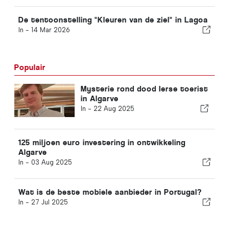
De tentoonstelling "Kleuren van de ziel" in Lagoa
In -
14 Mar 2026
Populair
Mysterie rond dood Ierse toerist
in Algarve
In -
22 Aug 2025
125 miljoen euro investering in ontwikkeling
Algarve
In -
03 Aug 2025
Wat is de beste mobiele aanbieder in Portugal?
In -
27 Jul 2025