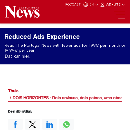
PODCAST
EN
AD-LITE
Reduced Ads Experience
Read The Portugal News with fewer ads for 1.99€ per month or
19.99€ per year.
Dat kan hier.
Thuis
DOIS HORIZONTES - Dois artistas, dois países, uma obses
Deel dit artikel: