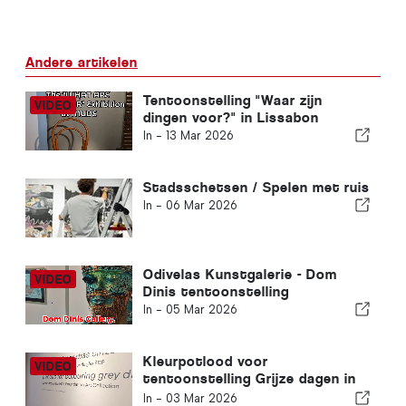
Andere artikelen
Tentoonstelling "Waar zijn
dingen voor?" in Lissabon
In -
13 Mar 2026
Stadsschetsen / Spelen met ruis
In -
06 Mar 2026
Odivelas Kunstgalerie - Dom
Dinis tentoonstelling
In -
05 Mar 2026
Kleurpotlood voor
tentoonstelling Grijze dagen in
Lissabon
In -
03 Mar 2026