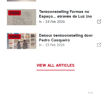
Tentoonstelling Formas no
Espaço... através da Luz (no
Tempo) door Cerith Wyn Evans
In -
24 Feb 2026
Detour tentoonstelling door
Pedro Casqueiro
In -
23 Feb 2026
VIEW ALL ARTICLES