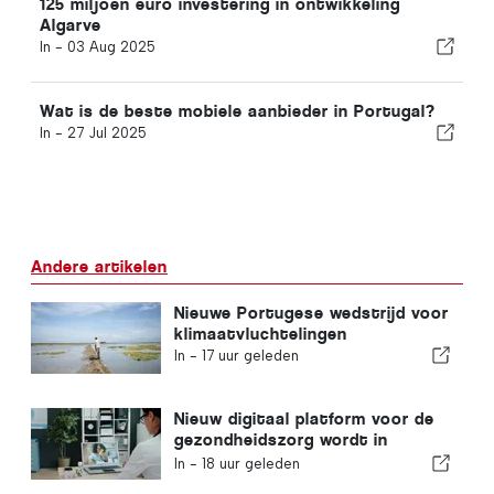
125 miljoen euro investering in ontwikkeling
Algarve
In -
03 Aug 2025
Wat is de beste mobiele aanbieder in Portugal?
In -
27 Jul 2025
Andere artikelen
Nieuwe Portugese wedstrijd voor
klimaatvluchtelingen
In -
17 uur geleden
Nieuw digitaal platform voor de
gezondheidszorg wordt in
Portugal gelanceerd
In -
18 uur geleden