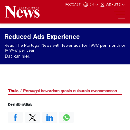
PODCAST
EN
AD-LITE
Reduced Ads Experience
Read The Portugal News with fewer ads for 1.99€ per month or
19.99€ per year.
Dat kan hier.
Thuis
Portugal bevordert gratis culturele evenementen
Deel dit artikel: