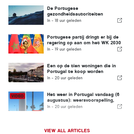
De Portugese
gezondheidsautoriteiten
waarschuwen voor de gevaren
In -
18 uur geleden
van verdrinking
Portugese partij dringt er bij de
regering op aan om het WK 2030
in Marokko te heroverwegen
In -
19 uur geleden
vanwege de crisis rond Ceuta
Een op de tien woningen die in
Portugal te koop worden
aangeboden, wordt binnen een
In -
20 uur geleden
week verkocht
Het weer in Portugal vandaag (6
augustus): weersvoorspelling,
temperaturen en wat je kunt
In -
20 uur geleden
verwachten
VIEW ALL ARTICLES