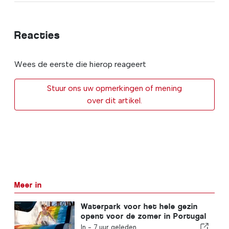
Reacties
Wees de eerste die hierop reageert
Stuur ons uw opmerkingen of mening
over dit artikel.
Meer in
Waterpark voor het hele gezin
opent voor de zomer in Portugal
met kaartjes van € 2
In -
7 uur geleden