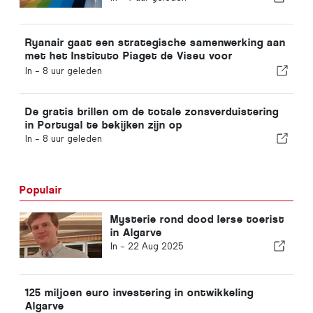
Ryanair gaat een strategische samenwerking aan
met het Instituto Piaget de Viseu voor
opleidingen in de luchtvaartsector in Portugal
In -
8 uur geleden
De gratis brillen om de totale zonsverduistering
in Portugal te bekijken zijn op
In -
8 uur geleden
Populair
Mysterie rond dood Ierse toerist
in Algarve
In -
22 Aug 2025
125 miljoen euro investering in ontwikkeling
Algarve