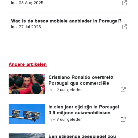
In -
03 Aug 2025
Wat is de beste mobiele aanbieder in Portugal?
In -
27 Jul 2025
Andere artikelen
Cristiano Ronaldo overtreft
Portugal qua commerciële
waarde
In -
9 uur geleden
In tien jaar tijd zijn in Portugal
3,6 miljoen automobilisten
betrapt op te hard rijden
In -
9 uur geleden
Een stijgende zeespiegel zou