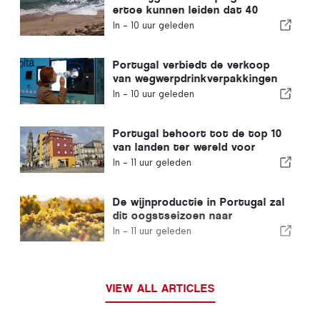
ertoe kunnen leiden dat 40
procent van de stranden in
In -
10 uur geleden
Portugal verdwijnt
Portugal verbiedt de verkoop
van wegwerpdrinkverpakkingen
zonder Volta-label
In -
10 uur geleden
Portugal behoort tot de top 10
van landen ter wereld voor
expats
In -
11 uur geleden
De wijnproductie in Portugal zal
dit oogstseizoen naar
verwachting met 12% stijgen
In -
11 uur geleden
VIEW ALL ARTICLES