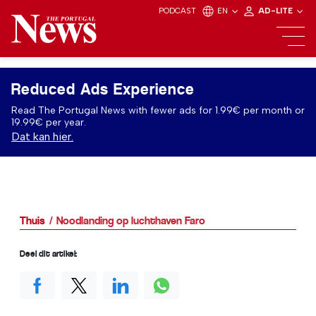
PODCAST
EN
AD-LITE
Reduced Ads Experience
Read The Portugal News with fewer ads for 1.99€ per month or
19.99€ per year.
Dat kan hier.
Thuis
Noodlanding op luchthaven Faro
Deel dit artikel: