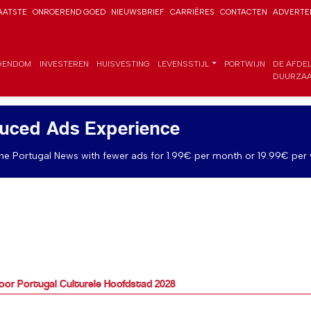
AATSTE
ONROEREND GOED
NIEUWSBRIEF
CARRIÈRES
CONTACTEN
ADVERTE
GENDOM
INVESTEREN
HUISVESTING
LEVENSSTIJL
PORTWIJN
DE AFDE
DUURZAA
uced Ads Experience
e Portugal News with fewer ads for 1.99€ per month or 19.99€ per 
 voor Portugal Culturele Hoofdstad 2028