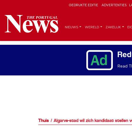
GEDRUKTE EDITIE
ADVERTENTIES
L
NIEUWS
WERELD
ZAKELIJK
EI
Red
Read Th
Thuis
Algarve-stad wil zich kandidaat stellen