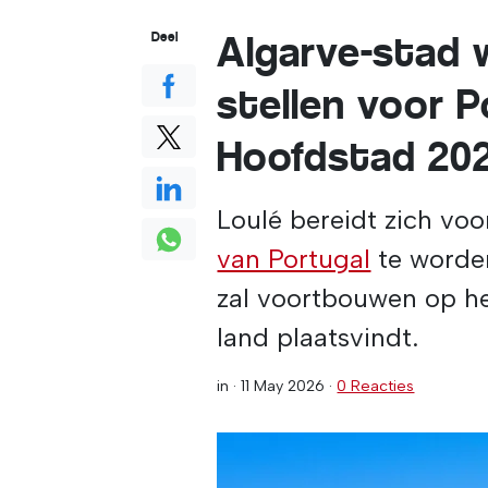
Algarve-stad w
Deel
stellen voor P
Hoofdstad 20
Loulé bereidt zich vo
van Portugal
te worden
zal voortbouwen op het
land plaatsvindt.
in ·
11 May 2026
·
0 Reacties