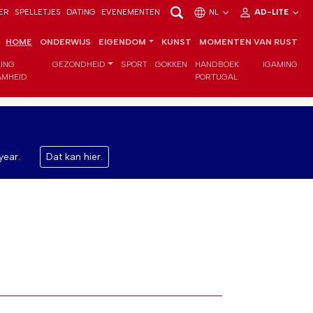
ER
SPELLETJES
DATING
EVENEMENTEN
NL
AD-LITE
HOME
ONDERWIJS
EIGENDOM
KUNST
MOMENTEN VAN RUST
LING
GEZONDHEID
SPORT
GOKKEN
HANDBOEK
IGAMING
MHEID
PORTUGAL
year.
Dat kan hier.