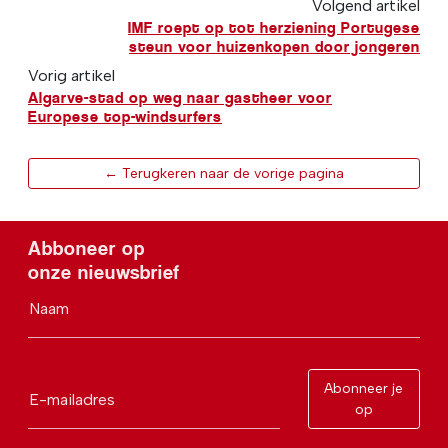
Volgend artikel
IMF roept op tot herziening Portugese
steun voor huizenkopen door jongeren
Vorig artikel
Algarve-stad op weg naar gastheer voor
Europese top-windsurfers
← Terugkeren naar de vorige pagina
Abboneer op
onze nieuwsbrief
Naam
Abonneer je
E-mailadres
op