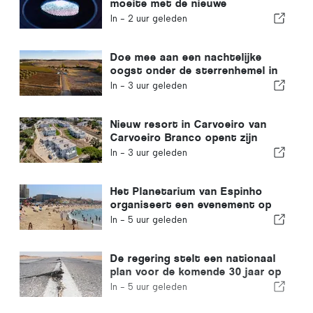
moeite met de nieuwe
vingerafdrukcontroles van de
In -
2 uur geleden
Europese Unie
Doe mee aan een nachtelijke
oogst onder de sterrenhemel in
de Alentejo
In -
3 uur geleden
Nieuw resort in Carvoeiro van
Carvoeiro Branco opent zijn
deuren
In -
3 uur geleden
Het Planetarium van Espinho
organiseert een evenement op
Praia da Baía tijdens de
In -
5 uur geleden
zonsverduistering in Portugal
De regering stelt een nationaal
plan voor de komende 30 jaar op
om de weerbaarheid van
In -
5 uur geleden
Portugal tegen zware
aardbevingen te vergroten