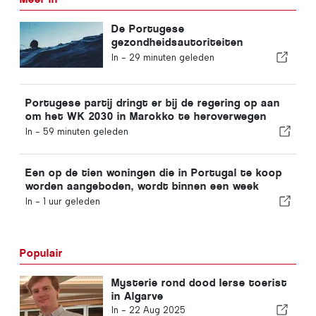
De Portugese
gezondheidsautoriteiten
waarschuwen voor de gevaren
In -
29 minuten geleden
van verdrinking
Portugese partij dringt er bij de regering op aan
om het WK 2030 in Marokko te heroverwegen
vanwege de crisis rond Ceuta
In -
59 minuten geleden
Een op de tien woningen die in Portugal te koop
worden aangeboden, wordt binnen een week
verkocht
In -
1 uur geleden
Populair
Mysterie rond dood Ierse toerist
in Algarve
In -
22 Aug 2025