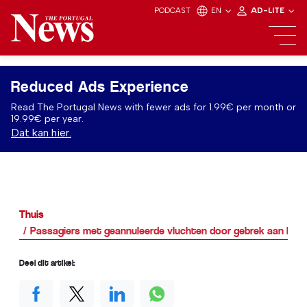
PODCAST
EN
AD-LITE
Reduced Ads Experience
Read The Portugal News with fewer ads for 1.99€ per month or
19.99€ per year.
Dat kan hier.
Thuis
Passagiers met geannuleerde vluchten door gebrek aan bran
Deel dit artikel: