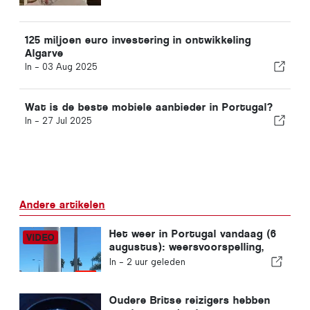
125 miljoen euro investering in ontwikkeling
Algarve
In -
03 Aug 2025
Wat is de beste mobiele aanbieder in Portugal?
In -
27 Jul 2025
Andere artikelen
Het weer in Portugal vandaag (6
augustus): weersvoorspelling,
temperaturen en wat je kunt
In -
2 uur geleden
verwachten
Oudere Britse reizigers hebben