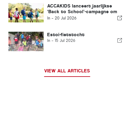
ACCAKIDS lanceert jaarlijkse
‘Back to School’-campagne om
elk kind een eerlijke start te
In -
20 Jul 2026
geven
Estoi-fietstocht
In -
15 Jul 2026
VIEW ALL ARTICLES