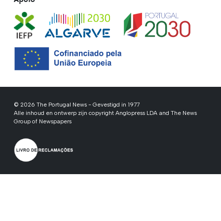
© 2026 The Portugal News - Gevestigd in 1977
Alle inhoud en ontwerp zijn copyright Anglopress LDA and The News
Group of Newspapers