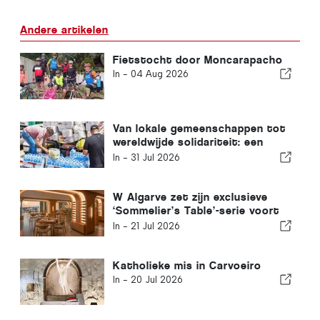
Andere artikelen
Fietstocht door Moncarapacho
In -
04 Aug 2026
Van lokale gemeenschappen tot
wereldwijde solidariteit: een
gezamenlijke reactie na de
In -
31 Jul 2026
aardbevingen in Venezuela
W Algarve zet zijn exclusieve
‘Sommelier’s Table’-serie voort
met Buçaco
In -
21 Jul 2026
Katholieke mis in Carvoeiro
In -
20 Jul 2026