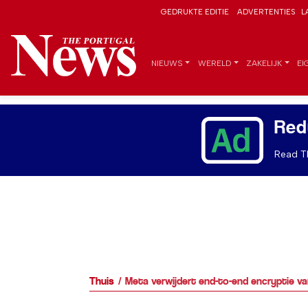
GEDRUKTE EDITIE
ADVERTENTIES
L
NIEUWS
WERELD
ZAKELIJK
EI
Red
Read Th
Thuis
Meta verwijdert end-to-end encryptie v