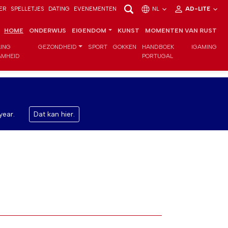
ER
SPELLETJES
DATING
EVENEMENTEN
NL
AD-LITE
HOME
ONDERWIJS
EIGENDOM
KUNST
MOMENTEN VAN RUST
LING
GEZONDHEID
SPORT
GOKKEN
HANDBOEK
IGAMING
MHEID
PORTUGAL
year.
Dat kan hier.