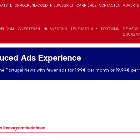
AATSTE
ONROEREND GOED
NIEUWSBRIEF
CARRIÈRES
CONTACTEN
ADVERTE
GENDOM
INVESTEREN
HUISVESTING
LEVENSSTIJL
PORTWIJN
DE AFDE
DUURZAA
uced Ads Experience
e Portugal News with fewer ads for 1.99€ per month or 19.99€ per 
an Instagram-berichten