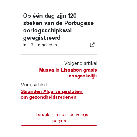
Op één dag zijn 120
steken van de Portugese
oorlogsschipkwal
geregistreerd
In -
3 uur geleden
Volgend artikel
Musea in Lissabon gratis
toegankelijk
Vorig artikel
Stranden Algarve gesloten
om gezondheidsredenen
← Terugkeren naar de vorige
pagina