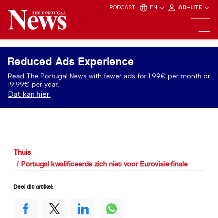
PODCAST
EN
AD-LITE
Reduced Ads Experience
Read The Portugal News with fewer ads for 1.99€ per month or
19.99€ per year.
Dat kan hier.
Thuis
Portugal kwalificeerde zich niet voor Eurovisie-finale
Deel dit artikel: