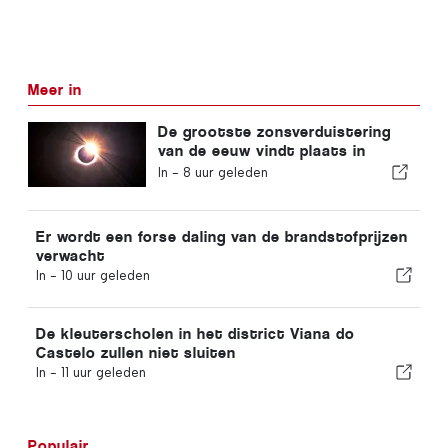
Meer in
De grootste zonsverduistering
van de eeuw vindt plaats in
Portugal
In -
8 uur geleden
Er wordt een forse daling van de brandstofprijzen
verwacht
In -
10 uur geleden
De kleuterscholen in het district Viana do
Castelo zullen niet sluiten
In -
11 uur geleden
Populair