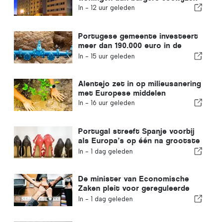
In -
12 uur geleden
Portugese gemeente investeert
meer dan 190.000 euro in de
watervoorziening
In -
15 uur geleden
Alentejo zet in op milieusanering
met Europese middelen
In -
16 uur geleden
Portugal streeft Spanje voorbij
als Europa’s op één na grootste
schoenenproducent
In -
1 dag geleden
De minister van Economische
Zaken pleit voor gereguleerde
integratie en garandeert een
In -
1 dag geleden
versneld traject voor
immigranten