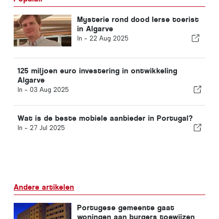
Mysterie rond dood Ierse toerist
in Algarve
In -
22 Aug 2025
125 miljoen euro investering in ontwikkeling
Algarve
In -
03 Aug 2025
Wat is de beste mobiele aanbieder in Portugal?
In -
27 Jul 2025
Andere artikelen
Portugese gemeente gaat
woningen aan burgers toewijzen