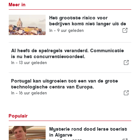
Meer in
Het grootste risico voor
bedrijven komt niet langer uit de
economie!
In -
9 uur geleden
AI heeft de spelregels veranderd. Communicatie
is nu het concurrentievoordeel.
In -
13 uur geleden
Portugal kan uitgroeien tot een van de grote
technologische centra van Europa.
In -
16 uur geleden
Populair
Mysterie rond dood Ierse toerist
in Algarve