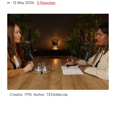
in ·
13 May 2026
·
0 Reacties
Credits: TPN;
Author: TEDxMarvila;