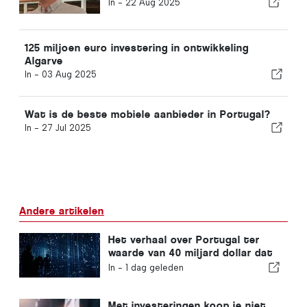
In -
22 Aug 2025
125 miljoen euro investering in ontwikkeling
Algarve
In -
03 Aug 2025
Wat is de beste mobiele aanbieder in Portugal?
In -
27 Jul 2025
Andere artikelen
Het verhaal over Portugal ter
waarde van 40 miljard dollar dat
de meeste beleggers over het
In -
1 dag geleden
hoofd zien
Met investeringen koop je niet