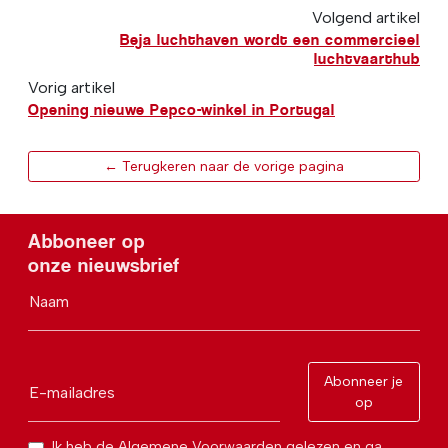
Volgend artikel
Beja luchthaven wordt een commercieel
luchtvaarthub
Vorig artikel
Opening nieuwe Pepco-winkel in Portugal
← Terugkeren naar de vorige pagina
Abboneer op
onze nieuwsbrief
Naam
Abonneer je
E-mailadres
op
Ik heb de Algemene Voorwaarden gelezen en ga