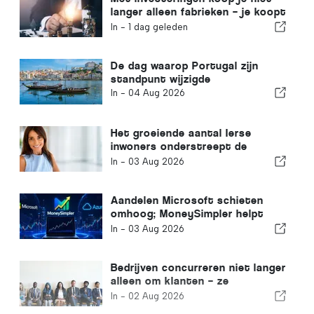
langer alleen fabrieken – je koopt
kennis
In -
1 dag geleden
De dag waarop Portugal zijn
standpunt wijzigde
In -
04 Aug 2026
Het groeiende aantal Ierse
inwoners onderstreept de
transformatie van de Algarve
In -
03 Aug 2026
tot een plek waar men het hele
jaar door kan wonen
Aandelen Microsoft schieten
omhoog; MoneySimpler helpt
beleggers passief inkomen op te
In -
03 Aug 2026
bouwen met door AI
geautomatiseerde handel
Bedrijven concurreren niet langer
alleen om klanten – ze
concurreren om talent
In -
02 Aug 2026