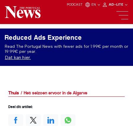
PODCAST
EN
AD-LITE
Reduced Ads Experience
Read The Portugal News with fewer ads for 1.99€ per month or
19.99€ per year.
Dat kan hier.
Thuis
Het seizoen ervoor in de Algarve
Deel dit artikel: