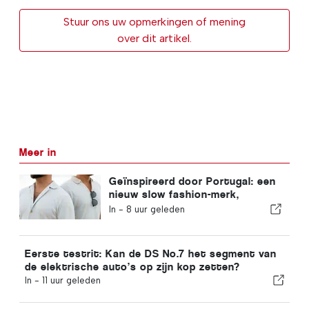
Stuur ons uw opmerkingen of mening
over dit artikel.
Meer in
Geïnspireerd door Portugal: een
nieuw slow fashion-merk,
VEMANO
In -
8 uur geleden
Eerste testrit: Kan de DS No.7 het segment van
de elektrische auto’s op zijn kop zetten?
In -
11 uur geleden