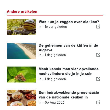
Andere artikelen
Wat kun je zeggen over slakken?
In -
16 uur geleden
De geheimen van de kliffen in de
Algarve
In -
1 dag geleden
Maak kennis met vier opvallende
nachtvlinders die je in je tuin
kunt spotten
In -
1 dag geleden
Een indrukwekkende presentatie
van de nationale keuken in
Albufeira
In -
06 Aug 2026