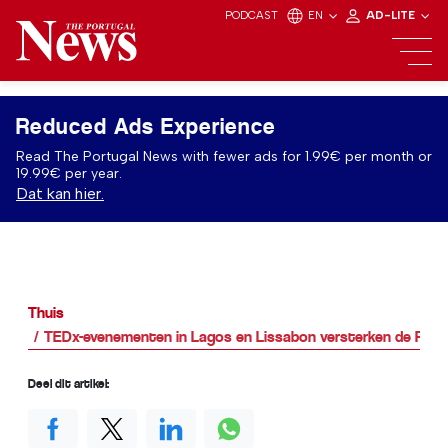
PODCAST
EN
AD-LITE
Reduced Ads Experience
Read The Portugal News with fewer ads for 1.99€ per month or
19.99€ per year.
Dat kan hier.
Thuis
TEDx-evenementen in Lagos en Lissabon versterken de Port
Deel dit artikel: