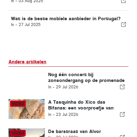
In -
03 Aug 2025
Wat is de beste mobiele aanbieder in Portugal?
In -
27 Jul 2025
Andere artikelen
Nog één concert bij
zonsondergang op de promenade
van Carvoeiro
In -
29 Jul 2026
A Tasquinha do Xico das
Bifanas: een voorproefje van
traditie op de markt van
In -
23 Jul 2026
Armação de Pêra
De barstraat van Alvor