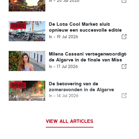
In -
20 Jul 2026
De Lota Cool Market sluit
opnieuw een succesvolle editie
af in Portimão
In -
19 Jul 2026
Milena Cassani vertegenwoordigt
de Algarve in de finale van Miss
Portugal
In -
17 Jul 2026
De betovering van de
zomeravonden in de Algarve
In -
14 Jul 2026
VIEW ALL ARTICLES