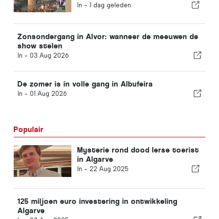
is
In -
1 dag geleden
Zonsondergang in Alvor: wanneer de meeuwen de
show stelen
In -
03 Aug 2026
De zomer is in volle gang in Albufeira
In -
01 Aug 2026
Populair
Mysterie rond dood Ierse toerist
in Algarve
In -
22 Aug 2025
125 miljoen euro investering in ontwikkeling
Algarve