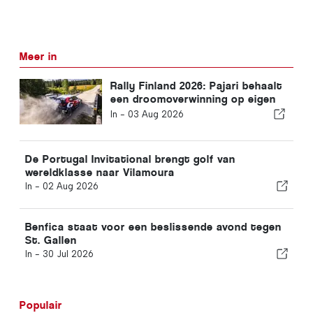
Meer in
Rally Finland 2026: Pajari behaalt
een droomoverwinning op eigen
bodem
In -
03 Aug 2026
De Portugal Invitational brengt golf van
wereldklasse naar Vilamoura
In -
02 Aug 2026
Benfica staat voor een beslissende avond tegen
St. Gallen
In -
30 Jul 2026
Populair