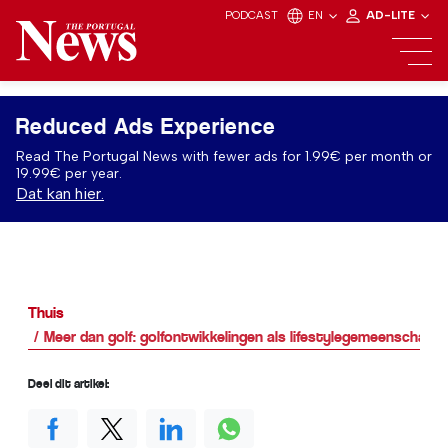
PODCAST
EN
AD-LITE
Reduced Ads Experience
Read The Portugal News with fewer ads for 1.99€ per month or
19.99€ per year.
Dat kan hier.
Thuis
Meer dan golf: golfontwikkelingen als lifestylegemeenschapp
Deel dit artikel: