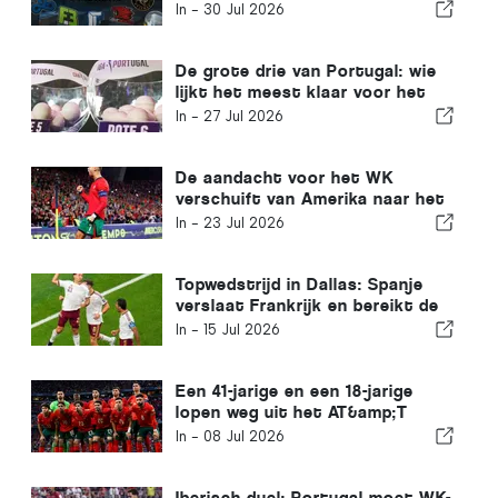
esports-teams
In -
30 Jul 2026
De grote drie van Portugal: wie
lijkt het meest klaar voor het
nieuwe seizoen?
In -
27 Jul 2026
De aandacht voor het WK
verschuift van Amerika naar het
Iberisch Schiereiland
In -
23 Jul 2026
Topwedstrijd in Dallas: Spanje
verslaat Frankrijk en bereikt de
WK-finale
In -
15 Jul 2026
Een 41-jarige en een 18-jarige
lopen weg uit het AT&amp;T
Stadium in Dallas
In -
08 Jul 2026
Iberisch duel: Portugal moet WK-