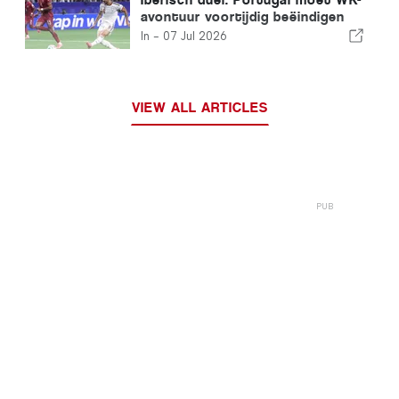
avontuur voortijdig beëindigen
door nederlaag tegen Spanje
In -
07 Jul 2026
VIEW ALL ARTICLES