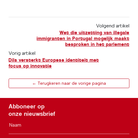
Volgend artikel
Wet die uitzetting van illegale
immigranten in Portugal mogelijk maakt
besproken in het parlement
Vorig artikel
Dils versterkt Europese identiteit met
focus op innovatie
← Terugkeren naar de vorige pagina
Abboneer op
onze nieuwsbrief
Naam