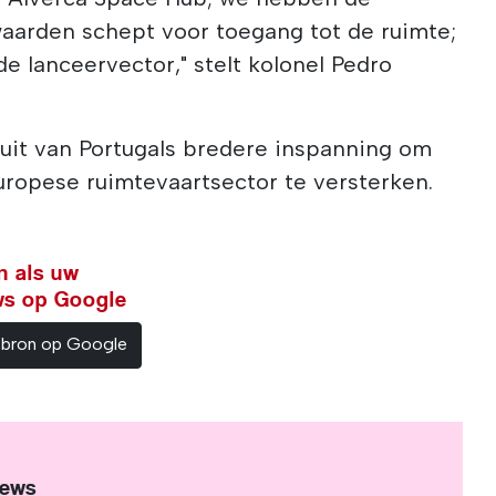
aarden schept voor toegang tot de ruimte;
de lanceervector," stelt kolonel Pedro
uit van Portugals bredere inspanning om
uropese ruimtevaartsector te versterken.
n als uw
ws op Google
sbron op Google
News