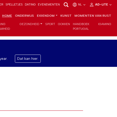
ER
SPELLETJES
DATING
EVENEMENTEN
NL
AD-LITE
HOME
ONDERWIJS
EIGENDOM
KUNST
MOMENTEN VAN RUST
LING
GEZONDHEID
SPORT
GOKKEN
HANDBOEK
IGAMING
MHEID
PORTUGAL
year.
Dat kan hier.