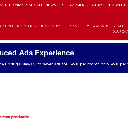
AATSTE
ONROEREND GOED
NIEUWSBRIEF
CARRIÈRES
CONTACTEN
ADVERTE
GENDOM
INVESTEREN
HUISVESTING
LEVENSSTIJL
PORTWIJN
DE AFDE
DUURZAA
uced Ads Experience
e Portugal News with fewer ads for 1.99€ per month or 19.99€ per 
ar met productie