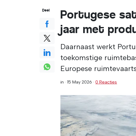
Portugese sate
Deel
jaar met prod
Daarnaast werkt Portu
toekomstige ruimtebas
Europese ruimtevaartse
in ·
15 May 2026
·
0 Reacties