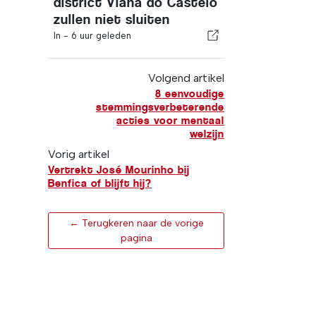
district Viana do Castelo
zullen niet sluiten
In -
6 uur geleden
Volgend artikel
8 eenvoudige
stemmingsverbeterende
acties voor mentaal
welzijn
Vorig artikel
Vertrekt José Mourinho bij
Benfica of blijft hij?
← Terugkeren naar de vorige
pagina