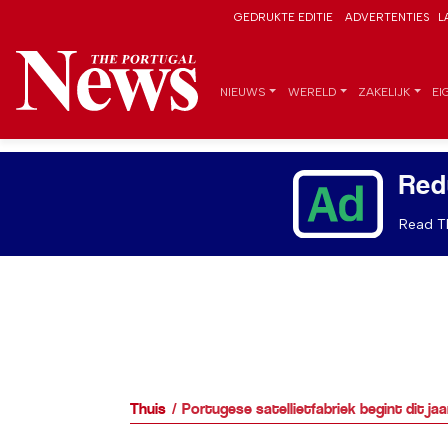
GEDRUKTE EDITIE
ADVERTENTIES
L
NIEUWS
WERELD
ZAKELIJK
EI
Red
Read Th
Thuis
Portugese satellietfabriek begint dit ja