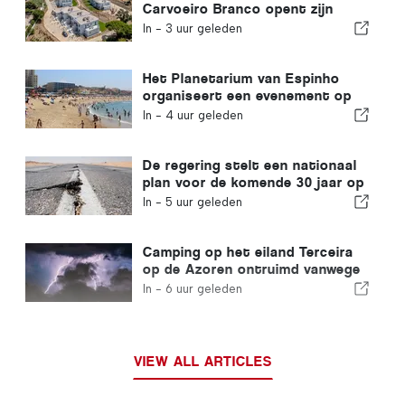
Carvoeiro Branco opent zijn
deuren
In -
3 uur geleden
Het Planetarium van Espinho
organiseert een evenement op
Praia da Baía tijdens de
In -
4 uur geleden
zonsverduistering in Portugal
De regering stelt een nationaal
plan voor de komende 30 jaar op
om de weerbaarheid van
In -
5 uur geleden
Portugal tegen zware
aardbevingen te vergroten
Camping op het eiland Terceira
op de Azoren ontruimd vanwege
storm
In -
6 uur geleden
VIEW ALL ARTICLES