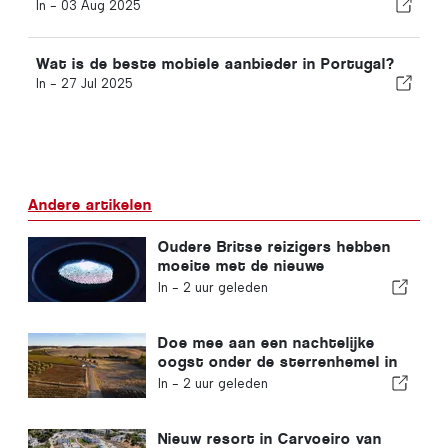
In -
03 Aug 2025
Wat is de beste mobiele aanbieder in Portugal?
In -
27 Jul 2025
Andere artikelen
Oudere Britse reizigers hebben
moeite met de nieuwe
vingerafdrukcontroles van de
In -
2 uur geleden
Europese Unie
Doe mee aan een nachtelijke
oogst onder de sterrenhemel in
de Alentejo
In -
2 uur geleden
Nieuw resort in Carvoeiro van