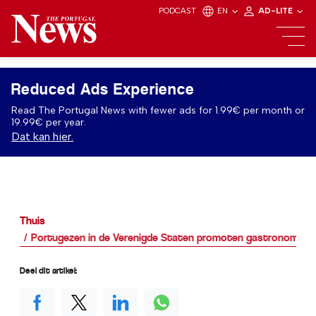
PODCAST
EN
AD-LITE
Reduced Ads Experience
Read The Portugal News with fewer ads for 1.99€ per month or
19.99€ per year.
Dat kan hier.
Thuis
Portugezen in de Verenigde Staten promoten gastronomisc
Deel dit artikel: