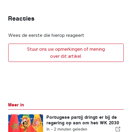
Reacties
Wees de eerste die hierop reageert
Stuur ons uw opmerkingen of mening
over dit artikel.
Meer in
Portugese partij dringt er bij de
regering op aan om het WK 2030
in Marokko te heroverwegen
In -
2 minuten geleden