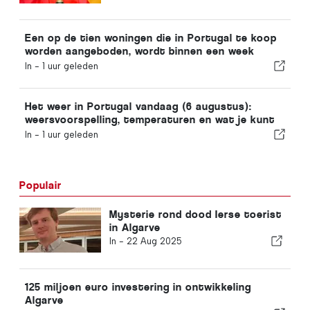
vanwege de crisis rond Ceuta
Een op de tien woningen die in Portugal te koop
worden aangeboden, wordt binnen een week
verkocht
In -
1 uur geleden
Het weer in Portugal vandaag (6 augustus):
weersvoorspelling, temperaturen en wat je kunt
verwachten
In -
1 uur geleden
Populair
Mysterie rond dood Ierse toerist
in Algarve
In -
22 Aug 2025
125 miljoen euro investering in ontwikkeling
Algarve