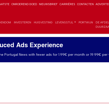
AATSTE
ONROEREND GOED
NIEUWSBRIEF
CARRIÈRES
CONTACTEN
ADVERTE
GENDOM
INVESTEREN
HUISVESTING
LEVENSSTIJL
PORTWIJN
DE AFDE
DUURZAA
uced Ads Experience
e Portugal News with fewer ads for 1.99€ per month or 19.99€ per 