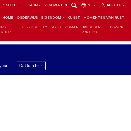
ER
SPELLETJES
DATING
EVENEMENTEN
NL
AD-LITE
HOME
ONDERWIJS
EIGENDOM
KUNST
MOMENTEN VAN RUST
LING
GEZONDHEID
SPORT
GOKKEN
HANDBOEK
IGAMING
MHEID
PORTUGAL
year.
Dat kan hier.