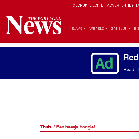
GEDRUKTE EDITIE
ADVERTENTIES
L
NIEUWS
WERELD
ZAKELIJK
EI
Red
Read Th
Thuis
Een beetje boogie!