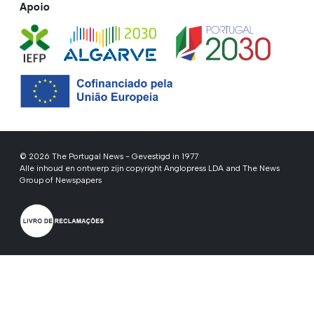
Apoio
© 2026 The Portugal News - Gevestigd in 1977
Alle inhoud en ontwerp zijn copyright Anglopress LDA and The News
Group of Newspapers