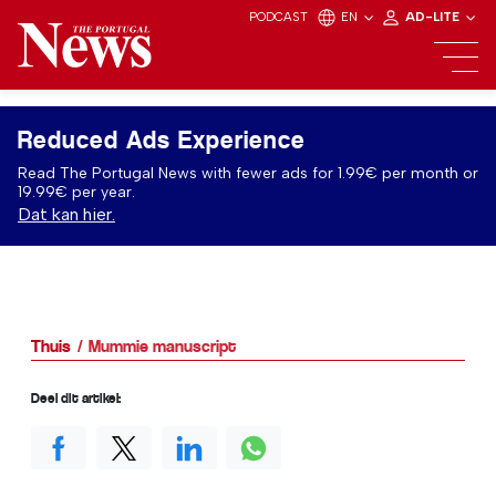
PODCAST
EN
AD-LITE
Reduced Ads Experience
Read The Portugal News with fewer ads for 1.99€ per month or
19.99€ per year.
Dat kan hier.
Thuis
Mummie manuscript
Deel dit artikel: