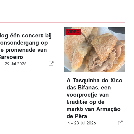
Nog één concert bij
zonsondergang op
de promenade van
Carvoeiro
n -
29 Jul 2026
A Tasquinha do Xico
das Bifanas: een
voorproefje van
traditie op de
markt van Armação
de Pêra
In -
23 Jul 2026