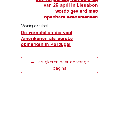
van 25 april in Lissabon
wordt gevierd met
openbare evenementen
Vorig artikel
De verschillen die veel
Amerikanen als eerste
opmerken in Portugal
← Terugkeren naar de vorige
pagina