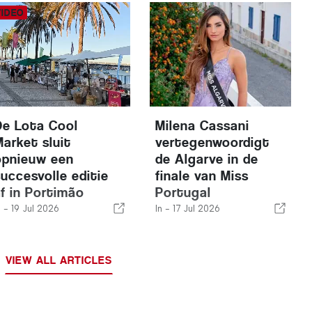
De Lota Cool
Milena Cassani
Market sluit
vertegenwoordigt
opnieuw een
de Algarve in de
succesvolle editie
finale van Miss
af in Portimão
Portugal
n -
19 Jul 2026
In -
17 Jul 2026
VIEW ALL ARTICLES