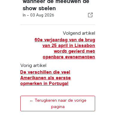
wanneer de meeuwen de
show stelen
In -
03 Aug 2026
Volgend artikel
60e verjaardag van de brug
van 25 april in Lissabon
wordt gevierd met
openbare evenementen
Vorig artikel
De verschillen die veel
Amerikanen als eerste
opmerken in Portugal
← Terugkeren naar de vorige
pagina