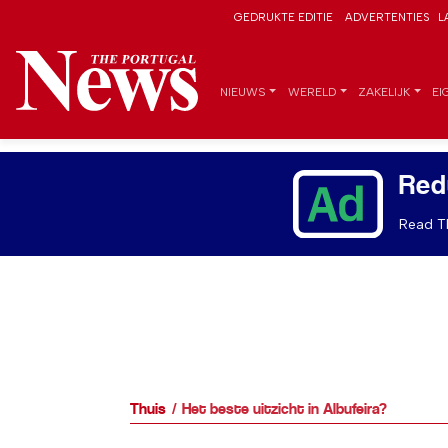
GEDRUKTE EDITIE
ADVERTENTIES
L
NIEUWS
WERELD
ZAKELIJK
EI
Red
Read Th
Thuis
Het beste uitzicht in Albufeira?