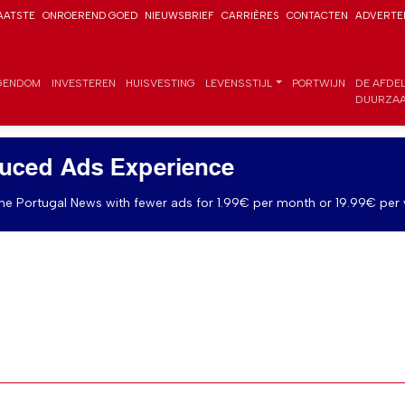
AATSTE
ONROEREND GOED
NIEUWSBRIEF
CARRIÈRES
CONTACTEN
ADVERTE
GENDOM
INVESTEREN
HUISVESTING
LEVENSSTIJL
PORTWIJN
DE AFDE
DUURZAA
uced Ads Experience
e Portugal News with fewer ads for 1.99€ per month or 19.99€ per 