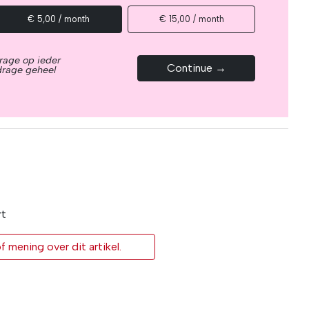
€ 5,00 / month
€ 15,00 / month
rage op ieder
Continue →
drage geheel
rt
 mening over dit artikel.