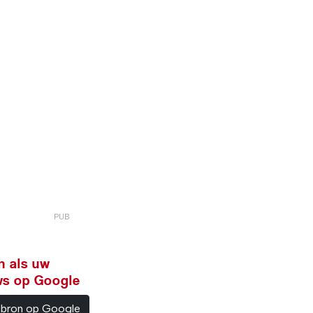
n als uw
ws op Google
sbron op Google