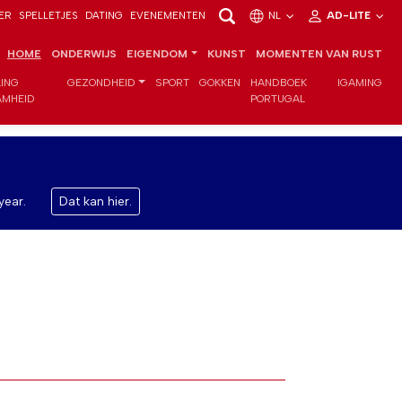
ER
SPELLETJES
DATING
EVENEMENTEN
NL
AD-LITE
HOME
ONDERWIJS
EIGENDOM
KUNST
MOMENTEN VAN RUST
LING
GEZONDHEID
SPORT
GOKKEN
HANDBOEK
IGAMING
MHEID
PORTUGAL
year.
Dat kan hier.