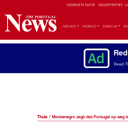
GEDRUKTE EDITIE
ADVERTENTIES
L
NIEUWS
WERELD
ZAKELIJK
EI
Red
Read Th
Thuis
Montenegro zegt dat Portugal op weg is