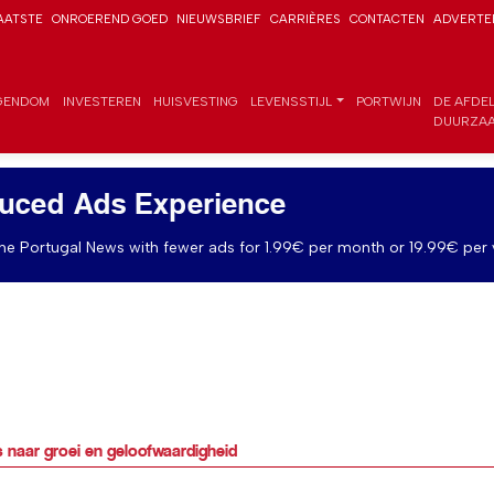
AATSTE
ONROEREND GOED
NIEUWSBRIEF
CARRIÈRES
CONTACTEN
ADVERTE
GENDOM
INVESTEREN
HUISVESTING
LEVENSSTIJL
PORTWIJN
DE AFDE
DUURZAA
uced Ads Experience
e Portugal News with fewer ads for 1.99€ per month or 19.99€ per 
 naar groei en geloofwaardigheid