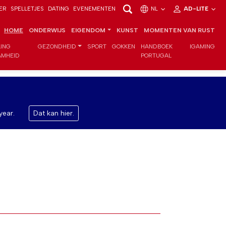
ER
SPELLETJES
DATING
EVENEMENTEN
NL
AD-LITE
HOME
ONDERWIJS
EIGENDOM
KUNST
MOMENTEN VAN RUST
LING
GEZONDHEID
SPORT
GOKKEN
HANDBOEK
IGAMING
MHEID
PORTUGAL
year.
Dat kan hier.