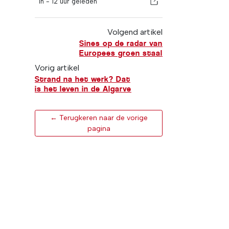
In -
12 uur geleden
Volgend artikel
Sines op de radar van
Europees groen staal
Vorig artikel
Strand na het werk? Dat
is het leven in de Algarve
← Terugkeren naar de vorige
pagina