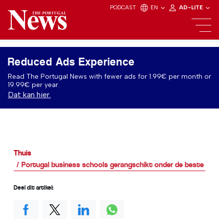
PODCAST
EN
AD-LITE
Reduced Ads Experience
Read The Portugal News with fewer ads for 1.99€ per month or
19.99€ per year.
Dat kan hier.
Thuis
Portugal business schools gerangschikt onder de beste ter 
Deel dit artikel: