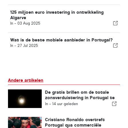
125 miljoen euro investering in ontwikkeling
Algarve
In -
03 Aug 2025
Wat is de beste mobiele aanbieder in Portugal?
In -
27 Jul 2025
Andere artikelen
De gratis brillen om de totale
zonsverduistering in Portugal te
bekijken zijn op
In -
14 uur geleden
Cristiano Ronaldo overtreft
Portugal qua commerciële