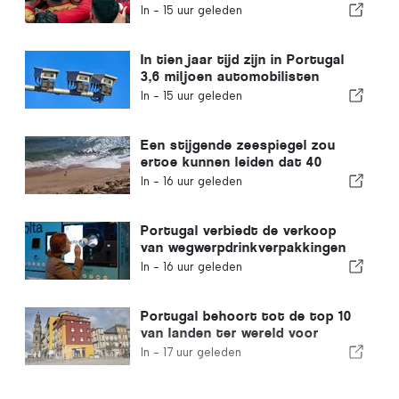
waarde
In -
15 uur geleden
In tien jaar tijd zijn in Portugal
3,6 miljoen automobilisten
betrapt op te hard rijden
In -
15 uur geleden
Een stijgende zeespiegel zou
ertoe kunnen leiden dat 40
procent van de stranden in
In -
16 uur geleden
Portugal verdwijnt
Portugal verbiedt de verkoop
van wegwerpdrinkverpakkingen
zonder Volta-label
In -
16 uur geleden
Portugal behoort tot de top 10
van landen ter wereld voor
expats
In -
17 uur geleden