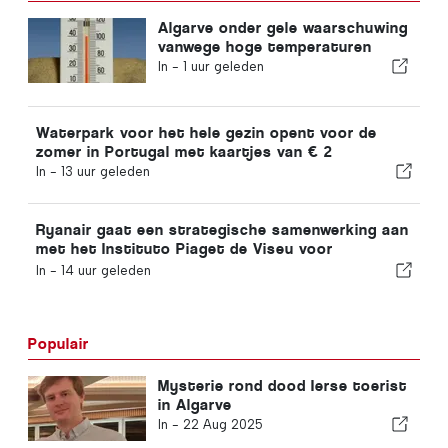
Algarve onder gele waarschuwing
vanwege hoge temperaturen
In -
1 uur geleden
Waterpark voor het hele gezin opent voor de
zomer in Portugal met kaartjes van € 2
In -
13 uur geleden
Ryanair gaat een strategische samenwerking aan
met het Instituto Piaget de Viseu voor
opleidingen in de luchtvaartsector in Portugal
In -
14 uur geleden
Populair
Mysterie rond dood Ierse toerist
in Algarve
In -
22 Aug 2025