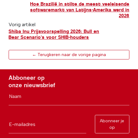
Hoe Brazilië in stilte de meest veeleisende
softwaremarkt van Latijns-Amerika werd in
2026
Vorig artikel
Shiba Inu Prijsvoorspelling 2026: Bull en
Bear Scenario's voor SHIB-houders
← Terugkeren naar de vorige pagina
Abboneer op
onze nieuwsbrief
Naam
Abonneer je
E-mailadres
op