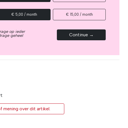
€ 5,00 / month
€ 15,00 / month
rage op ieder
Continue →
drage geheel
rt
 mening over dit artikel.