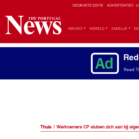
GEDRUKTE EDITIE
ADVERTENTIES
L
NIEUWS
WERELD
ZAKELIJK
EI
Red
Read Th
Thuis
Werknemers CP sluiten zich aan bij alge