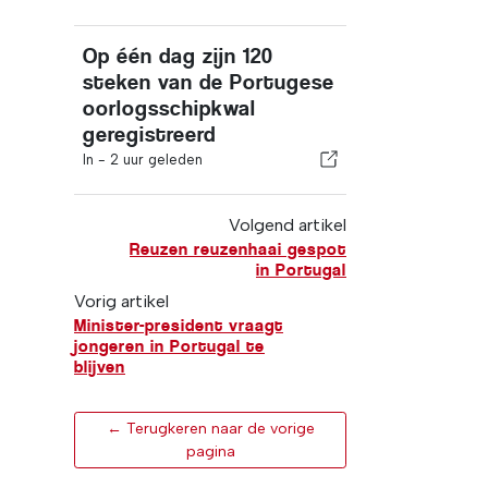
Op één dag zijn 120
steken van de Portugese
oorlogsschipkwal
geregistreerd
In -
2 uur geleden
Volgend artikel
Reuzen reuzenhaai gespot
in Portugal
Vorig artikel
Minister-president vraagt
jongeren in Portugal te
blijven
← Terugkeren naar de vorige
pagina