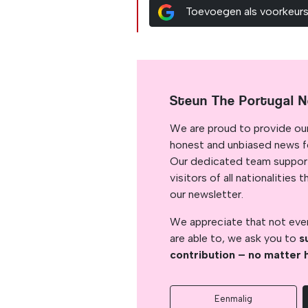
Toevoegen als voorkeur
Steun The Portugal 
We are proud to provide ou
honest and unbiased news for
Our dedicated team support
visitors of all nationalitie
our newsletter.
We appreciate that not ever
are able to, we ask you to
s
contribution – no matter 
Eenmalig