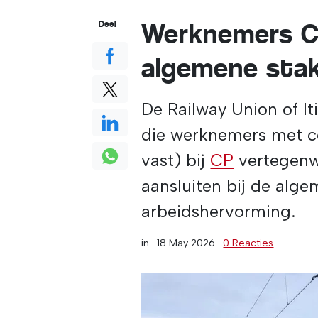
Werknemers CP
Deel
algemene stak
De Railway Union of I
die werknemers met c
vast) bij
CP
vertegenwo
aansluiten bij de alge
arbeidshervorming.
in ·
18 May 2026
·
0 Reacties