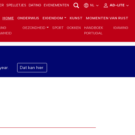
ER
SPELLETJES
DATING
EVENEMENTEN
NL
AD-LITE
HOME
ONDERWIJS
EIGENDOM
KUNST
MOMENTEN VAN RUST
LING
GEZONDHEID
SPORT
GOKKEN
HANDBOEK
IGAMING
MHEID
PORTUGAL
year.
Dat kan hier.