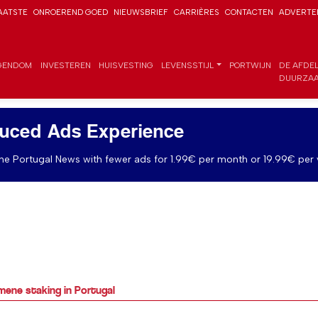
AATSTE
ONROEREND GOED
NIEUWSBRIEF
CARRIÈRES
CONTACTEN
ADVERTE
GENDOM
INVESTEREN
HUISVESTING
LEVENSSTIJL
PORTWIJN
DE AFDE
DUURZAA
uced Ads Experience
e Portugal News with fewer ads for 1.99€ per month or 19.99€ per 
mene staking in Portugal