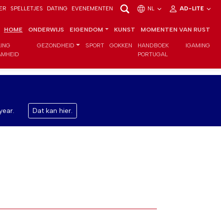
ER
SPELLETJES
DATING
EVENEMENTEN
NL
AD-LITE
HOME
ONDERWIJS
EIGENDOM
KUNST
MOMENTEN VAN RUST
LING
GEZONDHEID
SPORT
GOKKEN
HANDBOEK
IGAMING
MHEID
PORTUGAL
year.
Dat kan hier.