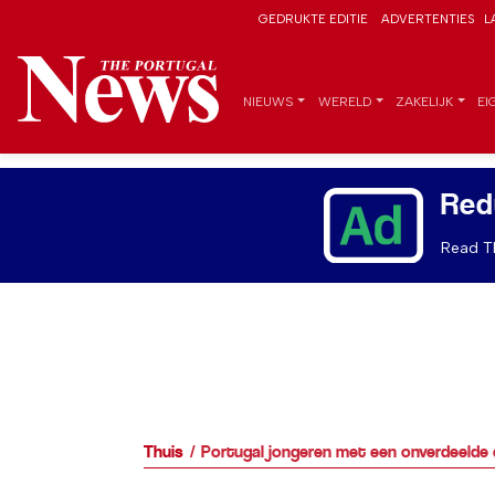
GEDRUKTE EDITIE
ADVERTENTIES
L
NIEUWS
WERELD
ZAKELIJK
EI
Red
Read Th
Thuis
Portugal jongeren met een onverdeelde e