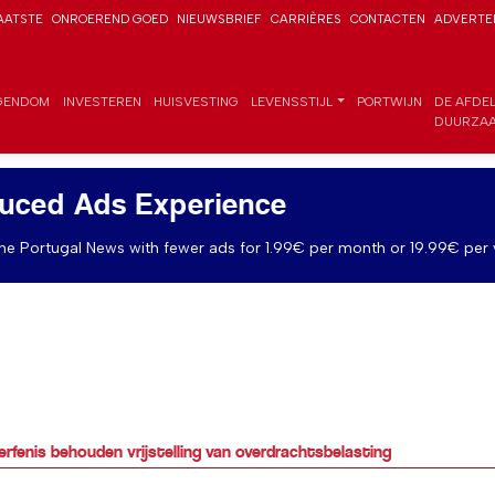
AATSTE
ONROEREND GOED
NIEUWSBRIEF
CARRIÈRES
CONTACTEN
ADVERTE
GENDOM
INVESTEREN
HUISVESTING
LEVENSSTIJL
PORTWIJN
DE AFDE
DUURZAA
uced Ads Experience
e Portugal News with fewer ads for 1.99€ per month or 19.99€ per 
rfenis behouden vrijstelling van overdrachtsbelasting