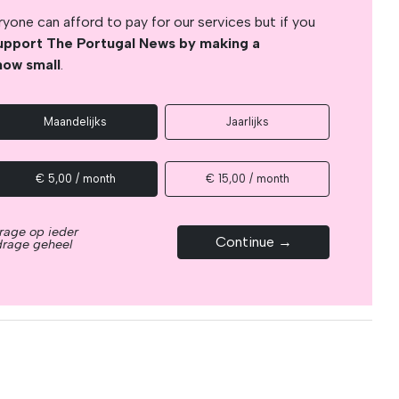
yone can afford to pay for our services but if you
upport The Portugal News by making a
how small
.
Maandelijks
Jaarlijks
€ 5,00 / month
€ 15,00 / month
rage op ieder
Continue →
drage geheel