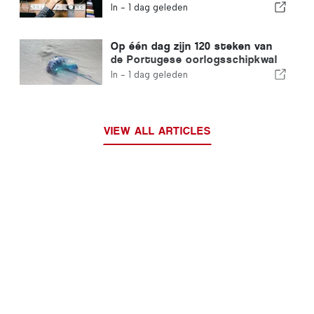
integratie en garandeert een
In -
1 dag geleden
versneld traject voor
immigranten
Op één dag zijn 120 steken van
de Portugese oorlogsschipkwal
geregistreerd
In -
1 dag geleden
VIEW ALL ARTICLES