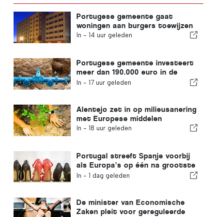
Portugese gemeente gaat
woningen aan burgers toewijzen
In -
14 uur geleden
Portugese gemeente investeert
meer dan 190.000 euro in de
watervoorziening
In -
17 uur geleden
Alentejo zet in op milieusanering
met Europese middelen
In -
18 uur geleden
Portugal streeft Spanje voorbij
als Europa’s op één na grootste
schoenenproducent
In -
1 dag geleden
De minister van Economische
Zaken pleit voor gereguleerde