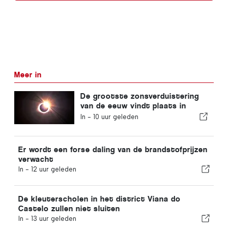
Meer in
De grootste zonsverduistering
van de eeuw vindt plaats in
Portugal
In -
10 uur geleden
Er wordt een forse daling van de brandstofprijzen
verwacht
In -
12 uur geleden
De kleuterscholen in het district Viana do
Castelo zullen niet sluiten
In -
13 uur geleden