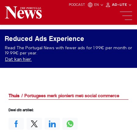
PODCAST
EN
AD-LITE
Reduced Ads Experience
Read The Portugal News with fewer ads for 1.99€ per month or
19.99€ per year.
Dat kan hier.
Thuis
Portugees merk pioniert met social commerce
Deel dit artikel: