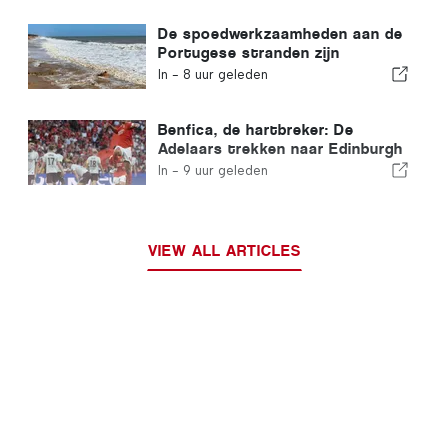
De spoedwerkzaamheden aan de
Portugese stranden zijn
afgerond
In -
8 uur geleden
Benfica, de hartbreker: De
Adelaars trekken naar Edinburgh
met één voet al in de volgende
In -
9 uur geleden
ronde
VIEW ALL ARTICLES