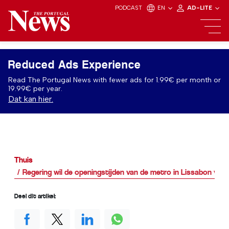
PODCAST
EN
AD-LITE
Reduced Ads Experience
Read The Portugal News with fewer ads for 1.99€ per month or
19.99€ per year.
Dat kan hier.
Thuis
Regering wil de openingstijden van de metro in Lissabon verl
Deel dit artikel: