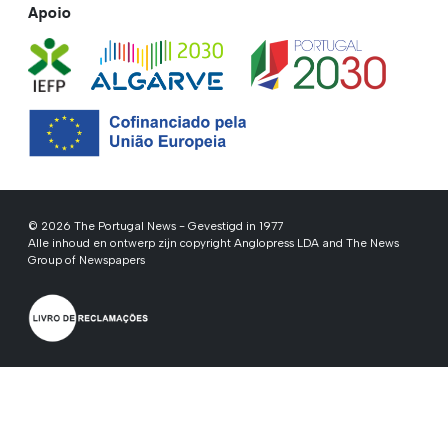
Apoio
© 2026 The Portugal News - Gevestigd in 1977
Alle inhoud en ontwerp zijn copyright Anglopress LDA and The News
Group of Newspapers