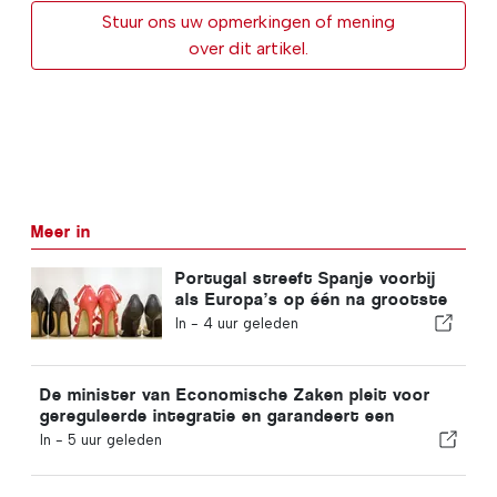
Stuur ons uw opmerkingen of mening
over dit artikel.
Meer in
Portugal streeft Spanje voorbij
als Europa’s op één na grootste
schoenenproducent
In -
4 uur geleden
De minister van Economische Zaken pleit voor
gereguleerde integratie en garandeert een
versneld traject voor immigranten
In -
5 uur geleden