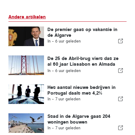
Andere artikelen
De premier gaat op vakantie in
de Algarve
In -
6 uur geleden
De 25 de Abril-brug viert dat ze
al 60 jaar Lissabon en Almada
met elkaar verbindt
In -
6 uur geleden
Het aantal nieuwe bedrijven in
Portugal daalt met 4,2%
In -
7 uur geleden
Stad in de Algarve gaat 204
woningen bouwen
In -
7 uur geleden