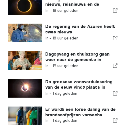
nieuws, reisnieuws en de
belangrijkste verhalen die de
In -
18 uur geleden
krantenkoppen halen
De regering van de Azoren heeft
twee nieuwe
robotchirurgiesystemen
In -
18 uur geleden
aangeschaft
Dagopvang en thuiszorg gaan
weer naar de gemeente in
Portugal
In -
19 uur geleden
De grootste zonsverduistering
van de eeuw vindt plaats in
Portugal
In -
1 dag geleden
Er wordt een forse daling van de
brandstofprijzen verwacht
In -
1 dag geleden