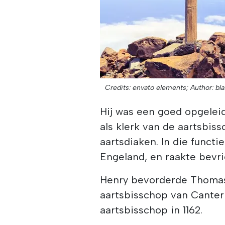
Credits: envato elements;
Author: bla
Hij was een goed opgelei
als klerk van de aartsbis
aartsdiaken. In die funct
Engeland, en raakte bevr
Henry bevorderde Thomas 
aartsbisschop van Canter
aartsbisschop in 1162.