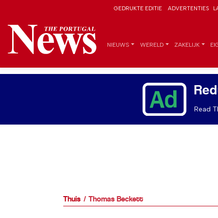
GEDRUKTE EDITIE
ADVERTENTIES
L
NIEUWS
WERELD
ZAKELIJK
EI
Red
Read Th
Thuis
Thomas Beckett