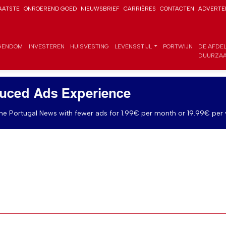
AATSTE
ONROEREND GOED
NIEUWSBRIEF
CARRIÈRES
CONTACTEN
ADVERTE
GENDOM
INVESTEREN
HUISVESTING
LEVENSSTIJL
PORTWIJN
DE AFDE
DUURZAA
uced Ads Experience
e Portugal News with fewer ads for 1.99€ per month or 19.99€ per 