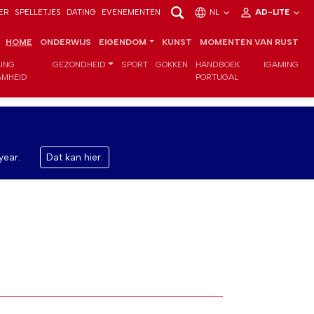
ER
SPELLETJES
DATING
EVENEMENTEN
NL
AD-LITE
HOME
ONDERWIJS
EIGENDOM
KUNST
MOMENTEN VAN RUST
LING
GEZONDHEID
SPORT
GOKKEN
HANDBOEK
IGAMING
MHEID
PORTUGAL
year.
Dat kan hier.