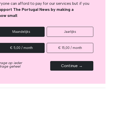
yone can afford to pay for our services but if you
upport The Portugal News by making a
how small
.
Maandelijks
Jaarlijks
€ 5,00 / month
€ 15,00 / month
rage op ieder
Continue →
drage geheel