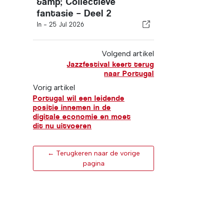
&amp; Collectieve
fantasie – Deel 2
In -
25 Jul 2026
Volgend artikel
Jazzfestival keert terug
naar Portugal
Vorig artikel
Portugal wil een leidende
positie innemen in de
digitale economie en moet
dit nu uitvoeren
← Terugkeren naar de vorige
pagina