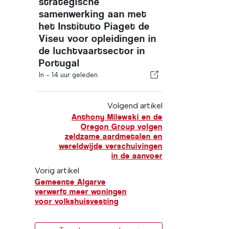
strategische
samenwerking aan met
het Instituto Piaget de
Viseu voor opleidingen in
de luchtvaartsector in
Portugal
In -
14 uur geleden
Volgend artikel
Anthony Milewski en de
Oregon Group volgen
zeldzame aardmetalen en
wereldwijde verschuivingen
in de aanvoer
Vorig artikel
Gemeente Algarve
verwerft meer woningen
voor volkshuisvesting