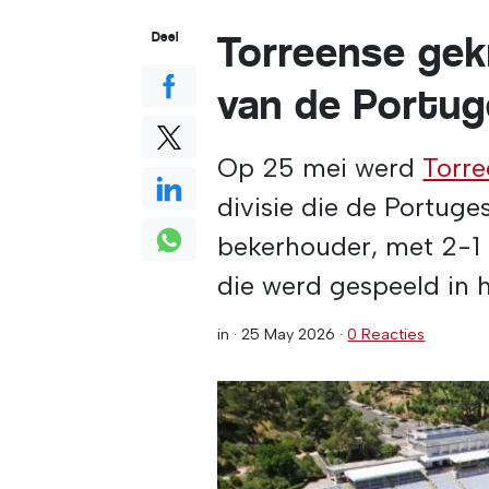
Torreense ge
Deel
van de Portug
Op 25 mei werd
Torr
divisie die de Portug
bekerhouder, met 2-1 te
die werd gespeeld in h
in ·
25 May 2026
·
0 Reacties