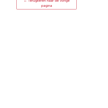
← Terugkeren naar de vorige
pagina