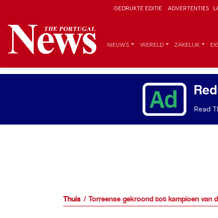
GEDRUKTE EDITIE
ADVERTENTIES
L
NIEUWS
WERELD
ZAKELIJK
EI
Red
Read Th
Thuis
Torreense gekroond tot kampioen van d