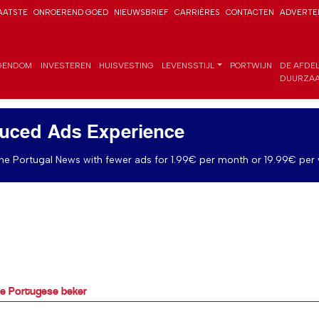
AATSTE
ONROEREND GOED
NIEUWSBRIEF
CARRIÈRES
CONTACTEN
ADVERTE
GENDOM
INVESTEREN
HUISVESTING
LEVENSSTIJL
PORTWIJN
DE AFDE
DUURZAA
uced Ads Experience
e Portugal News with fewer ads for 1.99€ per month or 19.99€ per 
e Portugese beker