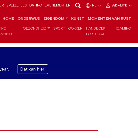
ER
SPELLETJES
DATING
EVENEMENTEN
NL
AD-LITE
HOME
ONDERWIJS
EIGENDOM
KUNST
MOMENTEN VAN RUST
LING
GEZONDHEID
SPORT
GOKKEN
HANDBOEK
IGAMING
MHEID
PORTUGAL
year.
Dat kan hier.