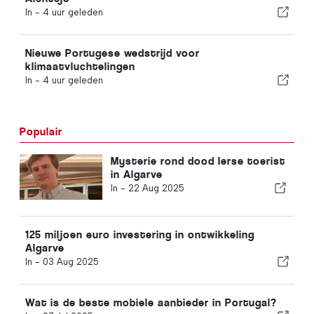
In -
4 uur geleden
Nieuwe Portugese wedstrijd voor
klimaatvluchtelingen
In -
4 uur geleden
Populair
Mysterie rond dood Ierse toerist
in Algarve
In -
22 Aug 2025
125 miljoen euro investering in ontwikkeling
Algarve
In -
03 Aug 2025
Wat is de beste mobiele aanbieder in Portugal?