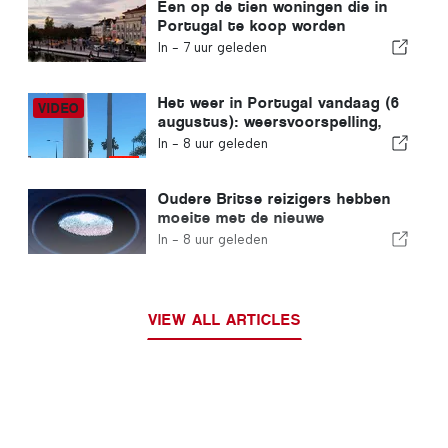
Een op de tien woningen die in
Portugal te koop worden
aangeboden, wordt binnen een
In -
7 uur geleden
week verkocht
Het weer in Portugal vandaag (6
augustus): weersvoorspelling,
temperaturen en wat je kunt
In -
8 uur geleden
verwachten
Oudere Britse reizigers hebben
moeite met de nieuwe
vingerafdrukcontroles van de
In -
8 uur geleden
Europese Unie
VIEW ALL ARTICLES