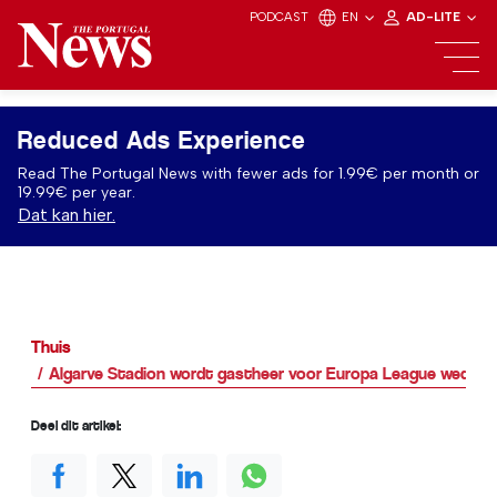
PODCAST
EN
AD-LITE
Reduced Ads Experience
Read The Portugal News with fewer ads for 1.99€ per month or
19.99€ per year.
Dat kan hier.
Thuis
Algarve Stadion wordt gastheer voor Europa League wedstri
Deel dit artikel: