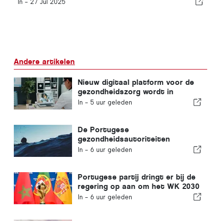
In -
27 Jul 2025
Andere artikelen
Nieuw digitaal platform voor de
gezondheidszorg wordt in
Portugal gelanceerd
In -
5 uur geleden
De Portugese
gezondheidsautoriteiten
waarschuwen voor de gevaren
In -
6 uur geleden
van verdrinking
Portugese partij dringt er bij de
regering op aan om het WK 2030
in Marokko te heroverwegen
In -
6 uur geleden
vanwege de crisis rond Ceuta