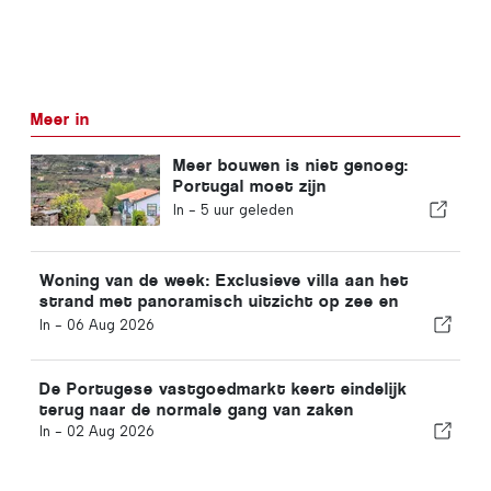
Meer in
Meer bouwen is niet genoeg:
Portugal moet zijn
woningbestand moderniseren
In -
5 uur geleden
Woning van de week: Exclusieve villa aan het
strand met panoramisch uitzicht op zee en
uitzicht op het Arrábida-gebergte
In -
06 Aug 2026
De Portugese vastgoedmarkt keert eindelijk
terug naar de normale gang van zaken
In -
02 Aug 2026