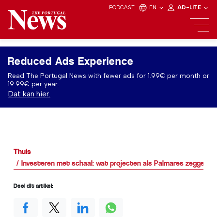
PODCAST
EN
AD-LITE
Reduced Ads Experience
Read The Portugal News with fewer ads for 1.99€ per month or
19.99€ per year.
Dat kan hier.
Thuis
Investeren met schaal: wat projecten als Palmares zeggen o
Deel dit artikel: