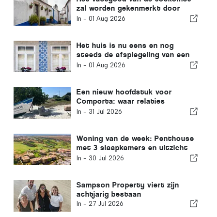
zal worden gekenmerkt door
veerkracht, niet alleen door de
In -
01 Aug 2026
locatie
Het huis is nu eens en nog
steeds de afspiegeling van een
groter probleem in Portugal
In -
01 Aug 2026
Een nieuw hoofdstuk voor
Comporta: waar relaties
buitengewone kansen creëren
In -
31 Jul 2026
Woning van de week: Penthouse
met 3 slaapkamers en uitzicht
op de golfbaan en de zee in
In -
30 Jul 2026
Vilamoura
Sampson Property viert zijn
achtjarig bestaan
In -
27 Jul 2026