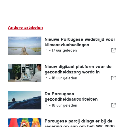
Andere artikelen
Nieuwe Portugese wedstrijd voor
klimaatvluchtelingen
In -
17 uur geleden
Nieuw digitaal platform voor de
gezondheidszorg wordt in
Portugal gelanceerd
In -
18 uur geleden
De Portugese
gezondheidsautoriteiten
waarschuwen voor de gevaren
In -
18 uur geleden
van verdrinking
Portugese partij dringt er bij de
regering op aan om het WK 2030