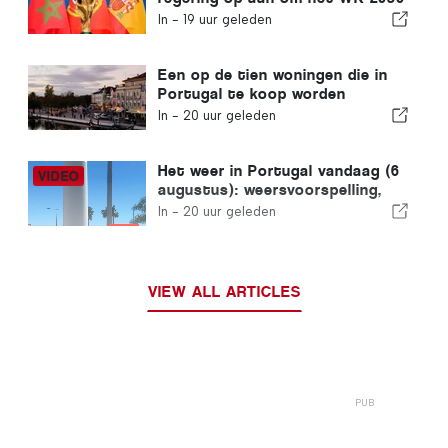
in Marokko te heroverwegen
In -
19 uur geleden
vanwege de crisis rond Ceuta
Een op de tien woningen die in
Portugal te koop worden
aangeboden, wordt binnen een
In -
20 uur geleden
week verkocht
Het weer in Portugal vandaag (6
augustus): weersvoorspelling,
temperaturen en wat je kunt
In -
20 uur geleden
verwachten
VIEW ALL ARTICLES