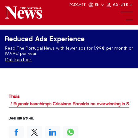
PODCAST
EN
AD-LITE
Reduced Ads Experience
Read The Portugal News with fewer ads for 1.99€ per month or
19.99€ per year.
Dat kan hier.
Thuis
Ryanair beschimpt Cristiano Ronaldo na overwinning in Saoed
Deel dit artikel: