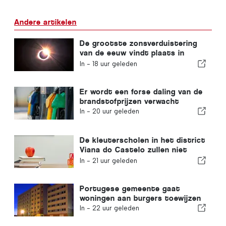
Andere artikelen
De grootste zonsverduistering
van de eeuw vindt plaats in
Portugal
In -
18 uur geleden
Er wordt een forse daling van de
brandstofprijzen verwacht
In -
20 uur geleden
De kleuterscholen in het district
Viana do Castelo zullen niet
sluiten
In -
21 uur geleden
Portugese gemeente gaat
woningen aan burgers toewijzen
In -
22 uur geleden