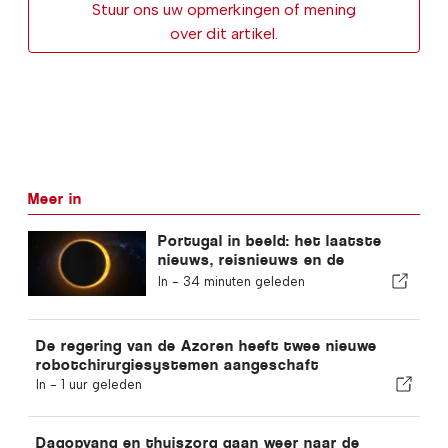
Stuur ons uw opmerkingen of mening
over dit artikel.
Meer in
Portugal in beeld: het laatste
nieuws, reisnieuws en de
belangrijkste verhalen die de
In -
34 minuten geleden
krantenkoppen halen
De regering van de Azoren heeft twee nieuwe
robotchirurgiesystemen aangeschaft
In -
1 uur geleden
Dagopvang en thuiszorg gaan weer naar de