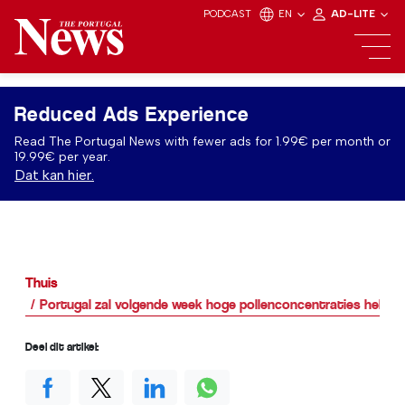
PODCAST
EN
AD-LITE
Reduced Ads Experience
Read The Portugal News with fewer ads for 1.99€ per month or
19.99€ per year.
Dat kan hier.
Thuis
Portugal zal volgende week hoge pollenconcentraties hebbe
Deel dit artikel: