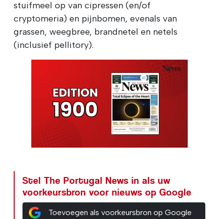
stuifmeel op van cipressen (en/of
cryptomeria) en pijnbomen, evenals van
grassen, weegbree, brandnetel en netels
(inclusief pellitory).
Stel The Portugal News in als uw
voorkeursbron voor nieuws op Google
Toevoegen als voorkeursbron op Google