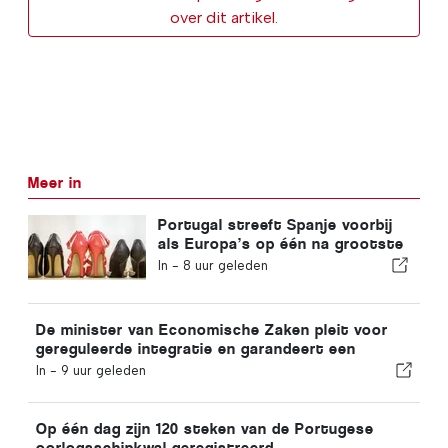
over dit artikel.
Meer in
Portugal streeft Spanje voorbij
als Europa’s op één na grootste
schoenenproducent
In -
8 uur geleden
De minister van Economische Zaken pleit voor
gereguleerde integratie en garandeert een
versneld traject voor immigranten
In -
9 uur geleden
Op één dag zijn 120 steken van de Portugese
oorlogsschipkwal geregistreerd