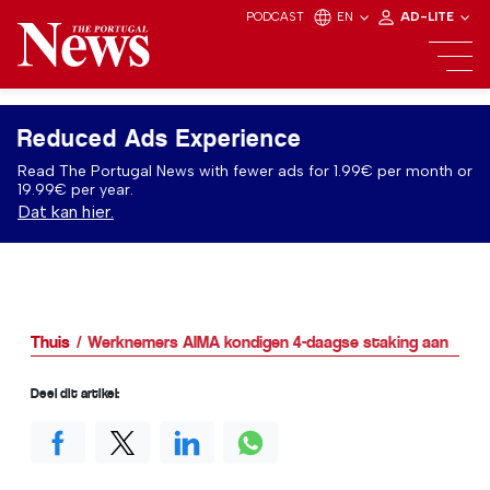
PODCAST
EN
AD-LITE
Reduced Ads Experience
Read The Portugal News with fewer ads for 1.99€ per month or
19.99€ per year.
Dat kan hier.
Thuis
Werknemers AIMA kondigen 4-daagse staking aan
Deel dit artikel: