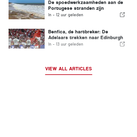
De spoedwerkzaamheden aan de
Portugese stranden zijn
afgerond
In -
12 uur geleden
Benfica, de hartbreker: De
Adelaars trekken naar Edinburgh
met één voet al in de volgende
In -
13 uur geleden
ronde
VIEW ALL ARTICLES