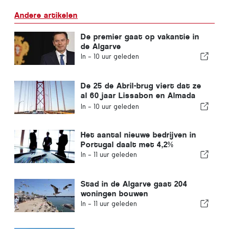
Andere artikelen
De premier gaat op vakantie in
de Algarve
In -
10 uur geleden
De 25 de Abril-brug viert dat ze
al 60 jaar Lissabon en Almada
met elkaar verbindt
In -
10 uur geleden
Het aantal nieuwe bedrijven in
Portugal daalt met 4,2%
In -
11 uur geleden
Stad in de Algarve gaat 204
woningen bouwen
In -
11 uur geleden