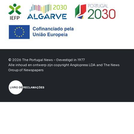
© 2026 The Portugal News - Gevestigd in 1977
Alle inhoud en ontwerp zijn copyright Anglopress LDA and The News
Group of Newspapers