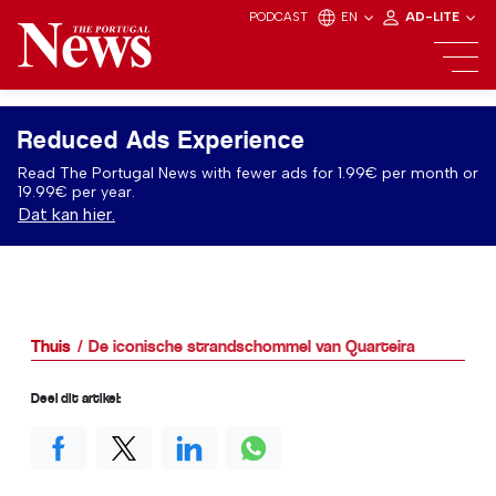
PODCAST
EN
AD-LITE
Reduced Ads Experience
Read The Portugal News with fewer ads for 1.99€ per month or
19.99€ per year.
Dat kan hier.
Thuis
De iconische strandschommel van Quarteira
Deel dit artikel: