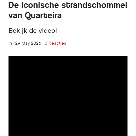
De iconische strandschommel
van Quarteira
Bekijk de video!
in ·
29 May 2026
·
0 Reacties