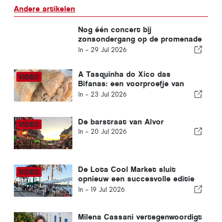
Andere artikelen
Nog één concert bij
zonsondergang op de promenade
van Carvoeiro
In -
29 Jul 2026
A Tasquinha do Xico das
Bifanas: een voorproefje van
traditie op de markt van
In -
23 Jul 2026
Armação de Pêra
De barstraat van Alvor
In -
20 Jul 2026
De Lota Cool Market sluit
opnieuw een succesvolle editie
af in Portimão
In -
19 Jul 2026
Milena Cassani vertegenwoordigt