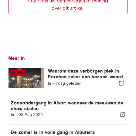
Stuur ons uw opmerkingen of mening
over dit artikel.
Meer in
Waarom deze verborgen plek in
Porches zeker een bezoek waard
is
In -
1 dag geleden
Zonsondergang in Alvor: wanneer de meeuwen de
show stelen
In -
03 Aug 2026
De zomer is in volle gang in Albufeira