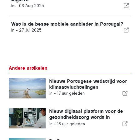
In -
03 Aug 2025
Wat is de beste mobiele aanbieder in Portugal?
In -
27 Jul 2025
Andere artikelen
Nieuwe Portugese wedstrijd voor
klimaatvluchtelingen
In -
17 uur geleden
Nieuw digitaal platform voor de
gezondheidszorg wordt in
Portugal gelanceerd
In -
18 uur geleden