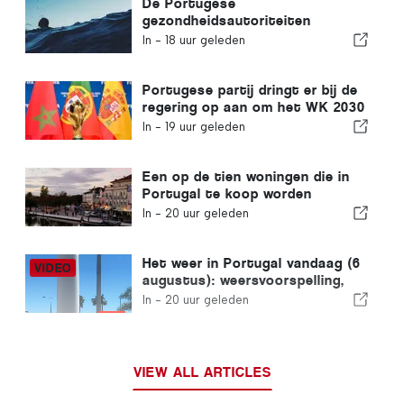
De Portugese
gezondheidsautoriteiten
waarschuwen voor de gevaren
In -
18 uur geleden
van verdrinking
Portugese partij dringt er bij de
regering op aan om het WK 2030
in Marokko te heroverwegen
In -
19 uur geleden
vanwege de crisis rond Ceuta
Een op de tien woningen die in
Portugal te koop worden
aangeboden, wordt binnen een
In -
20 uur geleden
week verkocht
Het weer in Portugal vandaag (6
augustus): weersvoorspelling,
temperaturen en wat je kunt
In -
20 uur geleden
verwachten
VIEW ALL ARTICLES