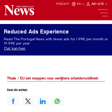
PODCAST
EN
AD-LITE
Reduced Ads Experience
Read The Portugal News with fewer ads for 1.99€ per month or
19.99€ per year.
Dat kan hier.
Thuis
EU zet stappen naar eerlijkere arbeidsmobiliteit
Deel dit artikel: