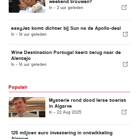
weekend trouwen?
In -
2 uur geleden
easyJet komt dichter bij Sun na de Apollo-deal
In -
16 uur geleden
Wine Destination Portugal keert terug naar de
Alentejo
In -
16 uur geleden
Populair
Mysterie rond dood Ierse toerist
in Algarve
In -
22 Aug 2025
125 miljoen euro investering in ontwikkeling
Algarve