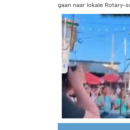
gaan naar lokale Rotary-s
00:00
/
00:51
Day One of 