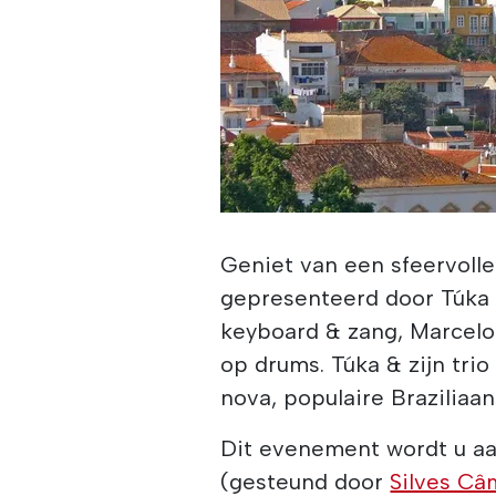
Geniet van een sfeervolle
gepresenteerd door Túka M
keyboard & zang, Marcel
op drums. Túka & zijn tri
nova, populaire Braziliaa
Dit evenement wordt u 
(gesteund door
Silves Câ