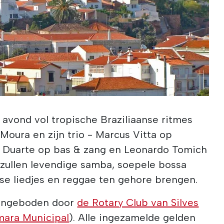
 avond vol tropische Braziliaanse ritmes
oura en zijn trio - Marcus Vitta op
o Duarte op bas & zang en Leonardo Tomich
o zullen levendige samba, soepele bossa
nse liedjes en reggae ten gehore brengen.
aangeboden door
de Rotary Club van Silves
mara Municipal
). Alle ingezamelde gelden