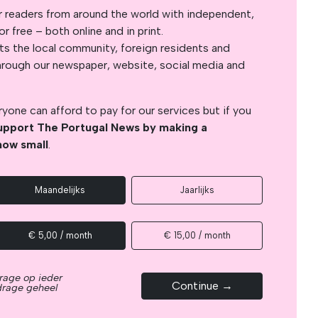
r readers from around the world with independent,
 free – both online and in print.
s the local community, foreign residents and
s through our newspaper, website, social media and
yone can afford to pay for our services but if you
upport The Portugal News by making a
how small
.
Maandelijks
Jaarlijks
€ 5,00 / month
€ 15,00 / month
rage op ieder
Continue →
drage geheel