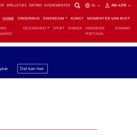
ER
SPELLETJES
DATING
EVENEMENTEN
NL
AD-LITE
HOME
ONDERWIJS
EIGENDOM
KUNST
MOMENTEN VAN RUST
LING
GEZONDHEID
SPORT
GOKKEN
HANDBOEK
IGAMING
MHEID
PORTUGAL
year.
Dat kan hier.