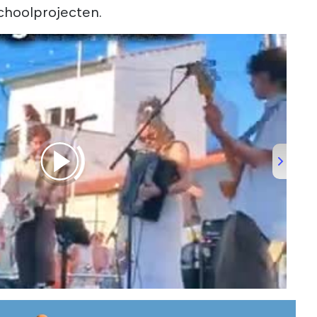
choolprojecten.
the Bons Sons Portuguese Music Festival