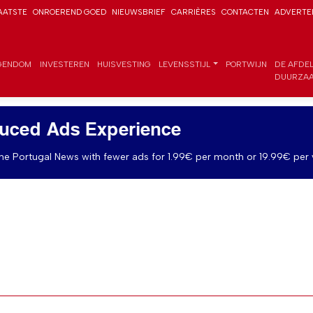
AATSTE
ONROEREND GOED
NIEUWSBRIEF
CARRIÈRES
CONTACTEN
ADVERTE
GENDOM
INVESTEREN
HUISVESTING
LEVENSSTIJL
PORTWIJN
DE AFDE
DUURZAA
uced Ads Experience
e Portugal News with fewer ads for 1.99€ per month or 19.99€ per 