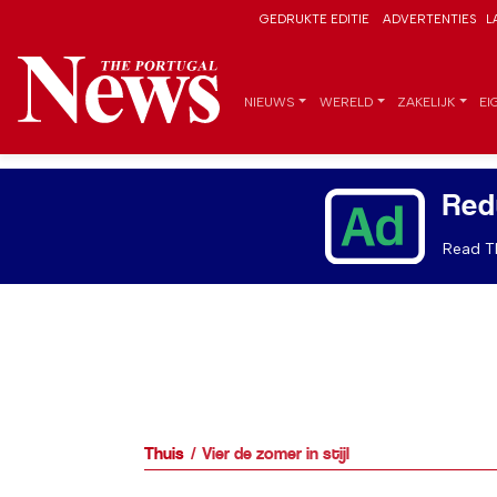
GEDRUKTE EDITIE
ADVERTENTIES
L
NIEUWS
WERELD
ZAKELIJK
EI
Red
Read Th
Thuis
Vier de zomer in stijl