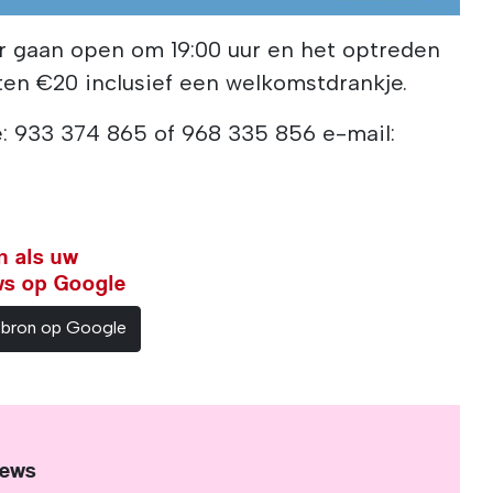
r gaan open om 19:00 uur en het optreden
ten €20 inclusief een welkomstdrankje.
e: 933 374 865 of 968 335 856 e-mail:
n als uw
ws op Google
sbron op Google
News