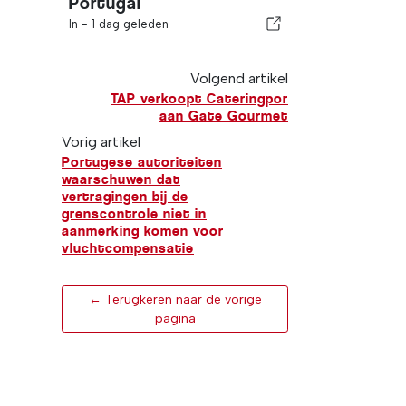
Portugal
In -
1 dag geleden
Volgend artikel
TAP verkoopt Cateringpor
aan Gate Gourmet
Vorig artikel
Portugese autoriteiten
waarschuwen dat
vertragingen bij de
grenscontrole niet in
aanmerking komen voor
vluchtcompensatie
← Terugkeren naar de vorige
pagina