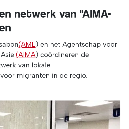
een netwerk van "AIMA-
ren
ssabon
(AML
) en het Agentschap voor
 Asiel
(AIMA
) coördineren de
twerk van lokale
voor migranten in de regio.