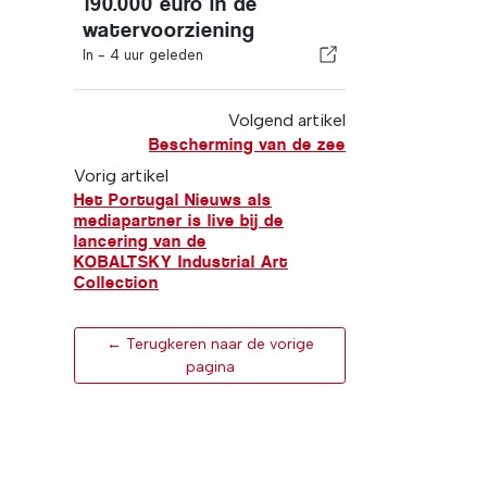
190.000 euro in de
watervoorziening
In -
4 uur geleden
Volgend artikel
Bescherming van de zee
Vorig artikel
Het Portugal Nieuws als
mediapartner is live bij de
lancering van de
KOBALTSKY Industrial Art
Collection
← Terugkeren naar de vorige
pagina