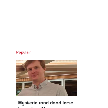
Populair
Mysterie rond dood Ierse