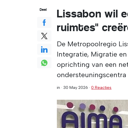
Lissabon wil 
Deel
ruimtes" creë
De Metropoolregio Li
Integratie, Migratie en
oprichting van een ne
ondersteuningscentra 
in ·
30 May 2026
·
0 Reacties