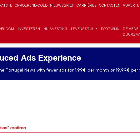
AATSTE
ONROEREND GOED
NIEUWSBRIEF
CARRIÈRES
CONTACTEN
ADVERTE
GENDOM
INVESTEREN
HUISVESTING
LEVENSSTIJL
PORTWIJN
DE AFDE
DUURZAA
uced Ads Experience
e Portugal News with fewer ads for 1.99€ per month or 19.99€ per 
mtes" creëren