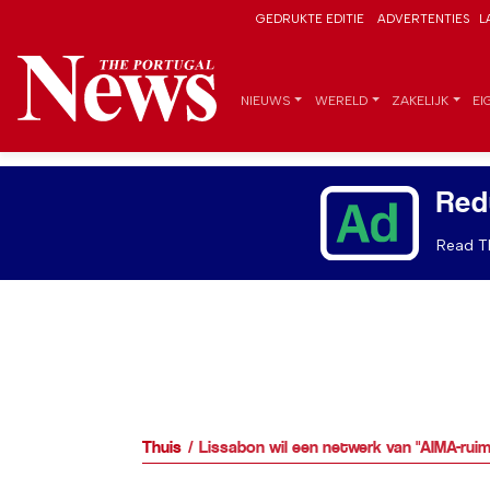
GEDRUKTE EDITIE
ADVERTENTIES
L
NIEUWS
WERELD
ZAKELIJK
EI
Red
Read Th
Thuis
Lissabon wil een netwerk van "AIMA-rui