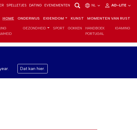
ER
SPELLETJES
DATING
EVENEMENTEN
NL
AD-LITE
HOME
ONDERWIJS
EIGENDOM
KUNST
MOMENTEN VAN RUST
LING
GEZONDHEID
SPORT
GOKKEN
HANDBOEK
IGAMING
MHEID
PORTUGAL
year.
Dat kan hier.