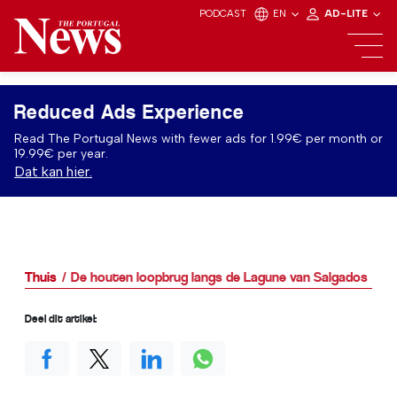
PODCAST
EN
AD-LITE
Reduced Ads Experience
Read The Portugal News with fewer ads for 1.99€ per month or
19.99€ per year.
Dat kan hier.
Thuis
De houten loopbrug langs de Lagune van Salgados
Deel dit artikel: