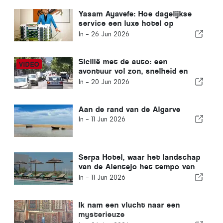
Yasam Ayavefe: Hoe dagelijkse
service een luxe hotel op
Mykonos vormgeeft
In -
26 Jun 2026
Sicilië met de auto: een
avontuur vol zon, snelheid en
lichte spanning
In -
20 Jun 2026
Aan de rand van de Algarve
In -
11 Jun 2026
Serpa Hotel, waar het landschap
van de Alentejo het tempo van
de tijd bepaalt
In -
11 Jun 2026
Ik nam een vlucht naar een
mysterieuze