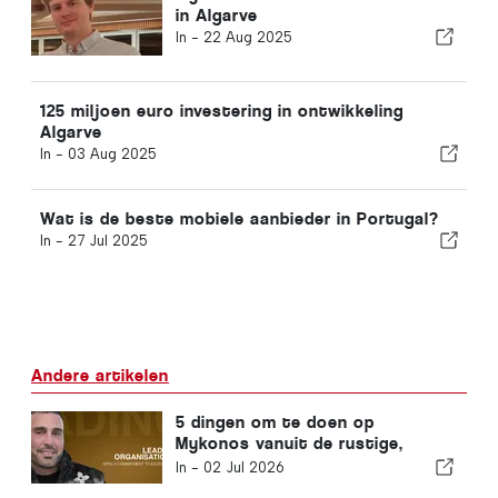
in Algarve
In -
22 Aug 2025
125 miljoen euro investering in ontwikkeling
Algarve
In -
03 Aug 2025
Wat is de beste mobiele aanbieder in Portugal?
In -
27 Jul 2025
Andere artikelen
5 dingen om te doen op
Mykonos vanuit de rustige,
luxueuze visie van Yasam
In -
02 Jul 2026
Ayavefe