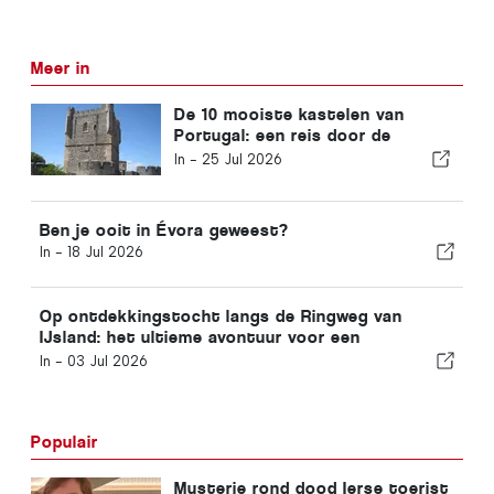
Meer in
De 10 mooiste kastelen van
Portugal: een reis door de
geschiedenis van het land
In -
25 Jul 2026
Ben je ooit in Évora geweest?
In -
18 Jul 2026
Op ontdekkingstocht langs de Ringweg van
IJsland: het ultieme avontuur voor een
schilderachtige roadtrip
In -
03 Jul 2026
Populair
Mysterie rond dood Ierse toerist