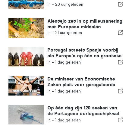
watervoorziening
In -
20 uur geleden
Alentejo zet in op milieusanering
met Europese middelen
In -
21 uur geleden
Portugal streeft Spanje voorbij
als Europa’s op één na grootste
schoenenproducent
In -
1 dag geleden
De minister van Economische
Zaken pleit voor gereguleerde
integratie en garandeert een
In -
1 dag geleden
versneld traject voor
immigranten
Op één dag zijn 120 steken van
de Portugese oorlogsschipkwal
geregistreerd
In -
1 dag geleden