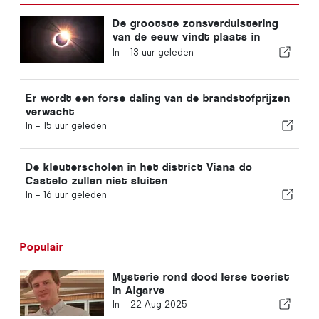
De grootste zonsverduistering
van de eeuw vindt plaats in
Portugal
In -
13 uur geleden
Er wordt een forse daling van de brandstofprijzen
verwacht
In -
15 uur geleden
De kleuterscholen in het district Viana do
Castelo zullen niet sluiten
In -
16 uur geleden
Populair
Mysterie rond dood Ierse toerist
in Algarve
In -
22 Aug 2025