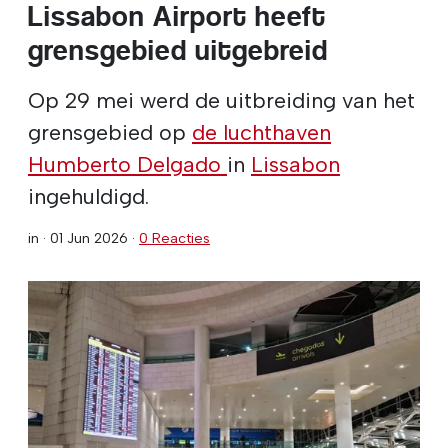
Lissabon Airport heeft
grensgebied uitgebreid
Op 29 mei werd de uitbreiding van het
grensgebied op
de luchthaven
Humberto Delgado
in
Lissabon
ingehuldigd.
in ·
01 Jun 2026
·
0 Reacties