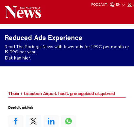
PODCAST
EN
Reduced Ads Experience
Read The Portugal News with fewer ads for 1.99€ per month or
19.99€ per year.
Dat kan hier.
Thuis
Lissabon Airport heeft grensgebied uitgebreid
Deel dit artikel: