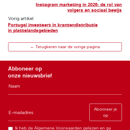
Instagram marketing in 2026: de rol van
volgers en sociaal bewijs
Vorig artikel
Portugal investeert in krantendistributie
in plattelandsgebieden
← Terugkeren naar de vorige pagina
Abboneer op
onze nieuwsbrief
Naam
Abonneer je
E-mailadres
op
Ik heb de Algemene Voorwaarden gelezen en ga