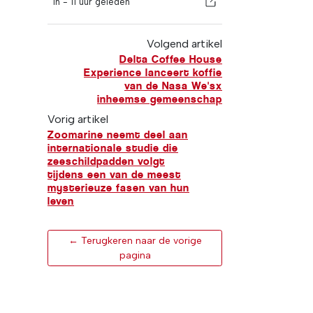
In -
11 uur geleden
Volgend artikel
Delta Coffee House
Experience lanceert koffie
van de Nasa We'sx
inheemse gemeenschap
Vorig artikel
Zoomarine neemt deel aan
internationale studie die
zeeschildpadden volgt
tijdens een van de meest
mysterieuze fasen van hun
leven
← Terugkeren naar de vorige
pagina