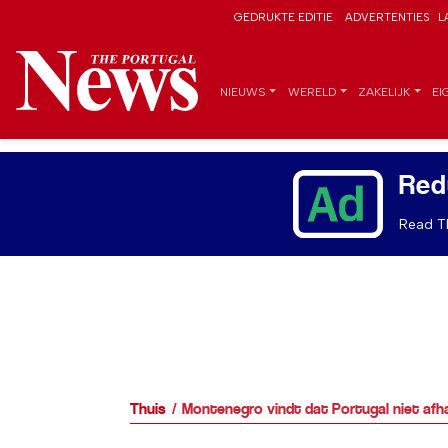
GEDRUKTE EDITIE
ADVERTENTIES
L
NIEUWS
WERELD
ZAKELIJK
EI
Red
Read Th
Thuis
Montenegro vindt dat Portugal niet afh