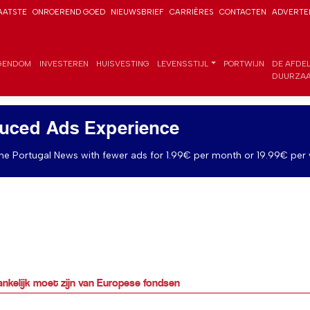
AATSTE
ONROEREND GOED
NIEUWSBRIEF
CARRIÈRES
CONTACTEN
ADVERTE
GENDOM
INVESTEREN
HUISVESTING
LEVENSSTIJL
PORTWIJN
DE AFDE
DUURZAA
uced Ads Experience
e Portugal News with fewer ads for 1.99€ per month or 19.99€ per 
ankelijk moet zijn van Europese fondsen