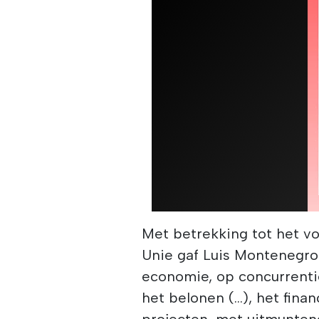
Met betrekking tot het v
Unie gaf Luis Montenegro 
economie, op concurrent
het belonen (...), het fi
projecten, met uitmunten