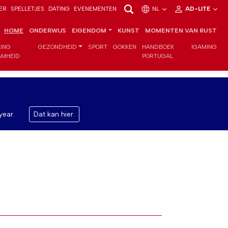
ER
SPELLETJES
DATING
EVENEMENTEN
NL
AD-LITE
HOME
ONDERWIJS
EIGENDOM
KUNST
MOMENTEN VAN RUST
LING
GEZONDHEID
SPORT
GOKKEN
HANDBOEK
IGAMING
MHEID
PORTUGAL
year.
Dat kan hier.