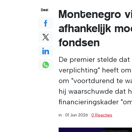
Montenegro vi
Deel
afhankelijk mo
fondsen
De premier stelde dat
verplichting" heeft om
om "voortdurend te wa
hij waarschuwde dat 
financieringskader "om
in ·
01 Jun 2026
·
0 Reacties