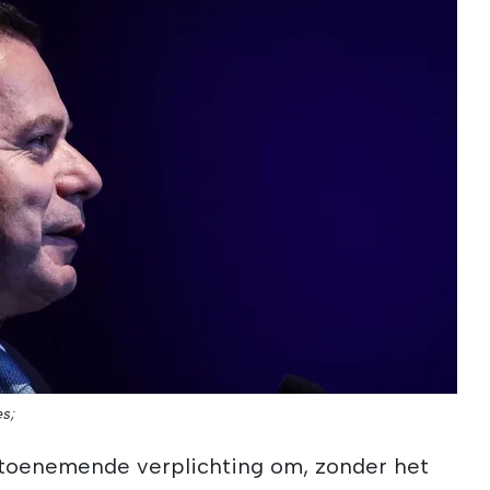
es;
e toenemende verplichting om, zonder het