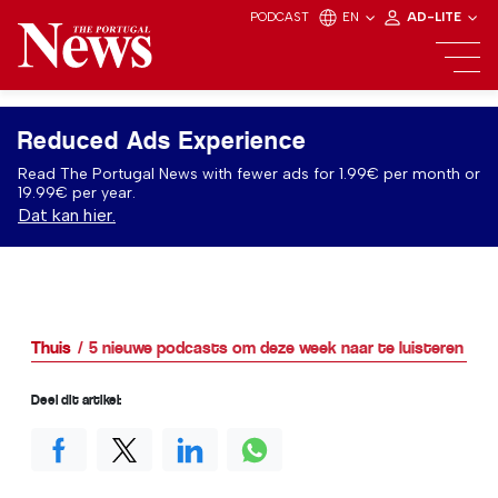
PODCAST
EN
AD-LITE
Reduced Ads Experience
Read The Portugal News with fewer ads for 1.99€ per month or
19.99€ per year.
Dat kan hier.
Thuis
5 nieuwe podcasts om deze week naar te luisteren
Deel dit artikel: