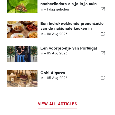
nachtvlinders die je in je tuin
kunt spotten
In -
1 dag geleden
Een indrukwekkende presentatie
van de nationale keuken in
Albufeira
In -
06 Aug 2026
Een voorproefje van Portugal
In -
05 Aug 2026
Gobi Algarve
In -
05 Aug 2026
VIEW ALL ARTICLES