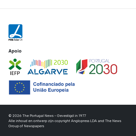
Apoio
© 2026 The Portugal News - Gevestigd in 1977
Alle inhoud en ontwerp zijn copyright Anglopress LDA and The News
Group of Newspapers