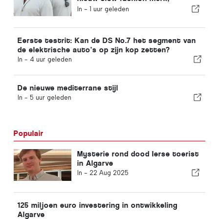
VEMANO
In -
1 uur geleden
Eerste testrit: Kan de DS No.7 het segment van
de elektrische auto’s op zijn kop zetten?
In -
4 uur geleden
De nieuwe mediterrane stijl
In -
5 uur geleden
Populair
Mysterie rond dood Ierse toerist
in Algarve
In -
22 Aug 2025
125 miljoen euro investering in ontwikkeling
Algarve